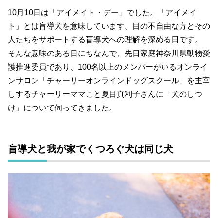
恋愛
政治
占い
BOOK
ネイル
10月10日は「アイメイト・デー」でした。「アイメイ
ト」とは盲導犬を意味しています。目の不自由な方とその
スピリチュアル
おすすめサロン
オフ会
人たちをサポートする盲導犬への理解を深める日です。
オフ会レポート
タレント
結婚
読書
そんな意味のある日にちなんで、先日家庭神奈川県動物愛
護推進委員であり、100名以上のメンバーがいるオンライ
仕事術
ファンクラブ
ンサロン「チャーリーオンラインドッグスクール」を主宰
しするチャーリーママこと夏目真利子さんに「犬のしつ
キーワード一覧
け」について伺ってきました。
盲導犬と我が家でくつろぐ犬は同じ犬