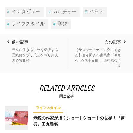
インタビュー
カルチャー
ペット
ライフスタイル
学び
前の記事
次の記事
ラクに生きるコツを伝授する
【サロンオーナーに会ってき
霊媒師ケプリ氏とケプリ夫人
た】住み開きの古民家「ギル
の心霊相談
ドハウス十日町」-西村治久さ
ん
RELATED ARTICLES
関連記事
ライフスタイル
気鋭の作家が描くショートショートの世界！『夢
巻』田丸雅智