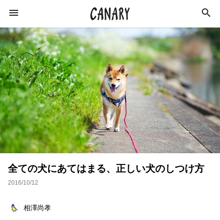
KEYWORD
キーワード
カルチャー
学び
ラジオ
イベント
ライフスタイル
ビジネス
インタビュー
全ての犬にあてはまる、正しい犬のしつけ方
エンターテインメント
スキルアップ
2016/10/12
俳優
特集
社会
イベントレポート
相澤尚孝
猪瀬直樹
作家
オンラインサロン