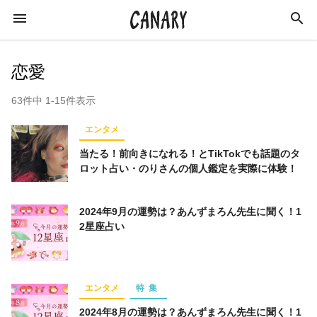
恋愛
63件中 1-15件表示
KEYWORD
エンタメ
キーワード
当たる！前向きになれる！とTikTokでも話題のタ
ロット占い・のりさんの個人鑑定を実際に体験！
カルチャー
ライフスタイル
学び
2024年9月の運勢は？あんずまろん先生に聞く！1
スキルアップ
ビジネス
健康
特集
2星座占い
インタビュー
美容
ダイエット
ラジオ
エンターテインメント
社会
エンタメ
特集
イベントレポート
イベント
恋愛
2024年8月の運勢は？あんずまろん先生に聞く！1