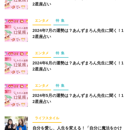
2星座占い
仕事術
スポーツ
トレーニング
経済
ライフハック
お金
占い
趣味
エンタメ
特集
コミュニティ
オンラインサロン
2024年7月の運勢は？あんずまろん先生に聞く！1
2星座占い
スピリチュアル
経営
オフ会レポート
グルメ
エンタメ
特集
2024年6月の運勢は？あんずまろん先生に聞く！1
2星座占い
キーワード一覧
エンタメ
特集
2024年5月の運勢は？あんずまろん先生に聞く！1
2星座占い
ライフスタイル
自分を愛し、人生を変える！「自分に魔法をかけ