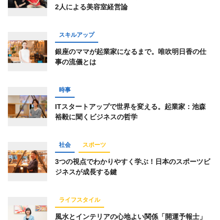
2人による美容室経営論
仕事術
スポーツ
トレーニング
経済
ライフハック
お金
占い
趣味
スキルアップ
コミュニティ
オンラインサロン
銀座のママが起業家になるまで。唯吹明日香の仕
事の流儀とは
スピリチュアル
経営
オフ会レポート
グルメ
時事
ITスタートアップで世界を変える。起業家：池森
裕毅に聞くビジネスの哲学
キーワード一覧
社会
スポーツ
3つの視点でわかりやすく学ぶ！日本のスポーツビ
ジネスが成長する鍵
ライフスタイル
風水とインテリアの心地よい関係「開運予報士」