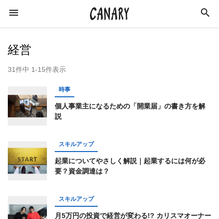
経営
31件中 1-15件表示
KEYWORD
時事
キーワード
個人事業主になるための「開業届」の書き方を解
説
カルチャー
ライフスタイル
学び
スキルアップ
スキルアップ
ビジネス
健康
特集
起業についてやさしく解説｜起業するには何が必
インタビュー
美容
ダイエット
要？資金調達は？
ラジオ
エンターテインメント
社会
スキルアップ
イベントレポート
イベント
恋愛
月5万円の投資で経営が変わる!? カリスマオーナー