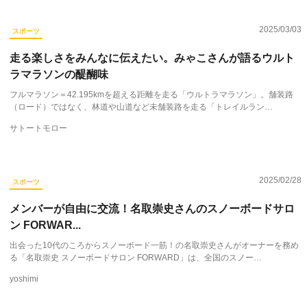
2025/03/03
スポーツ
走る楽しさをみんなに伝えたい。みゃこさんが語るウルト
ラマラソンの醍醐味
フルマラソン＝42.195kmを超える距離を走る「ウルトラマラソン」。舗装路
（ロード）ではなく、林道や山道など未舗装路を走る「トレイルラン…
サトートモロー
2025/02/28
スポーツ
メンバーが自由に交流！名取崇史さんのスノーボードサロ
ン FORWAR...
出会った10代のころからスノーボード一筋！の名取崇史さんがオーナーを務め
る「名取崇史 スノーボードサロン FORWARD」は、全国のスノー…
yoshimi