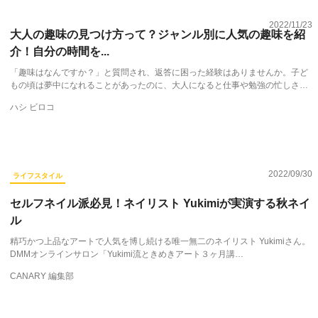
2022/11/23
大人の趣味の見つけ方って？ジャンル別に人気の趣味を紹
介！自分の時間を...
「趣味はなんですか？」と質問され、返答に困った経験はありませんか。子ど
もの頃は夢中になれることがあったのに、大人になると仕事や勉強の忙しさ…
ハシ ビロコ
2022/09/30
ライフスタイル
セルフネイル派必見！ネイリスト Yukimiが実演する秋ネイ
ル
精巧かつ上品なアートで人気を博し続ける唯一無二のネイリスト Yukimiさん。
DMMオンラインサロン「Yukimi流ときめきアート３ヶ月講…
CANARY 編集部