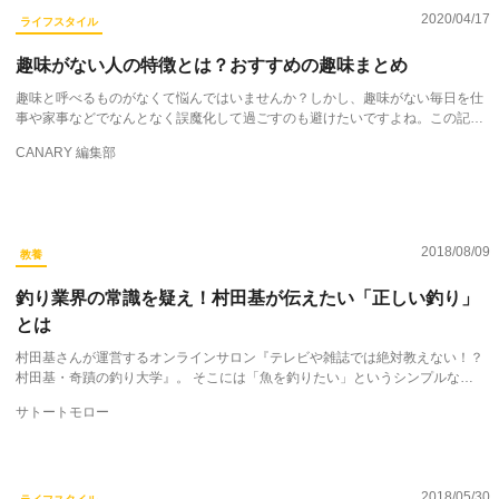
2020/04/17
ライフスタイル
趣味がない人の特徴とは？おすすめの趣味まとめ
趣味と呼べるものがなくて悩んではいませんか？しかし、趣味がない毎日を仕
事や家事などでなんとなく誤魔化して過ごすのも避けたいですよね。この記…
CANARY 編集部
2018/08/09
教養
釣り業界の常識を疑え！村田基が伝えたい「正しい釣り」
とは
村田基さんが運営するオンラインサロン『テレビや雑誌では絶対教えない！？
村田基・奇蹟の釣り大学』。 そこには「魚を釣りたい」というシンプルな…
サトートモロー
2018/05/30