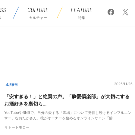
SS
CULTURE
FEATURE
ス
カルチャー
特集
2025/11/26
成功事例
「安すぎる！」と絶賛の声。「酔愛倶楽部」が大切にする
お酒好きを裏切ら...
YouTubeやSNSで、自分の愛する「酒場」について発信し続けるインフルエン
サー、なおたかさん。彼がオーナーを務めるオンラインサロン「酔…
サトートモロー