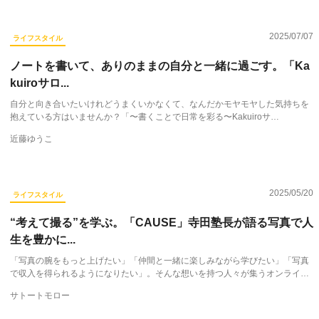
2025/07/07
ライフスタイル
ノートを書いて、ありのままの自分と一緒に過ごす。「Ka
kuiroサロ...
自分と向き合いたいけれどうまくいかなくて、なんだかモヤモヤした気持ちを
抱えている方はいませんか？「〜書くことで日常を彩る〜Kakuiroサ…
近藤ゆうこ
2025/05/20
ライフスタイル
“考えて撮る”を学ぶ。「CAUSE」寺田塾長が語る写真で人
生を豊かに...
「写真の腕をもっと上げたい」「仲間と一緒に楽しみながら学びたい」「写真
で収入を得られるようになりたい」。そんな想いを持つ人々が集うオンライ…
サトートモロー