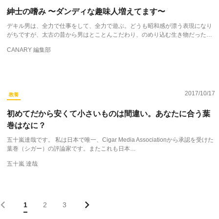
紳士の嗜み 〜ダンディな趣味人増えてます〜
デキル男は、全力で仕事をして、全力で遊ぶ。どうも昭和感が漂う表現になり
がちですが、太古の昔から男はとことんこだわり、のめり込む生き物だった…
CANARY 編集部
2017/10/17
教養
初めてだから安くて小さいものは間違い。あなたに合う葉
巻はなに？
五十嵐達哉です。 私は日本で唯一、Cigar Media Associationから承認を受けた
葉巻（シガー）の評論家です。またこれも日本…
五十嵐 達哉
1
2
3