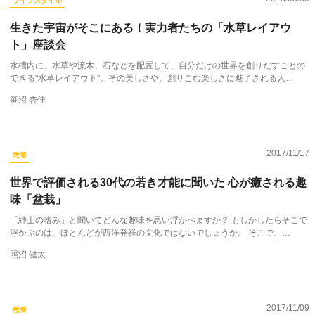
ライフスタイル
生きた宇宙がそこにある！実力者たちの「水草レイアウ
ト」座談会
水槽内に、水草や流木、石などを配置して、自分だけの世界を創りだすことの
できる"水草レイアウト"。その美しさや、創りこむ楽しさに魅了される人…
笹沼 杏佳
2017/11/17
教養
世界で評価される30代の若き才能に聞いた 心が癒される趣
味「盆栽」
「紳士の嗜み」と聞いてどんな趣味を思い浮かべますか？ もしかしたらそこで
浮かぶのは、ほとんどが西洋発祥の文化ではないでしょうか。 そこで、…
照沼 健太
2017/11/09
教養