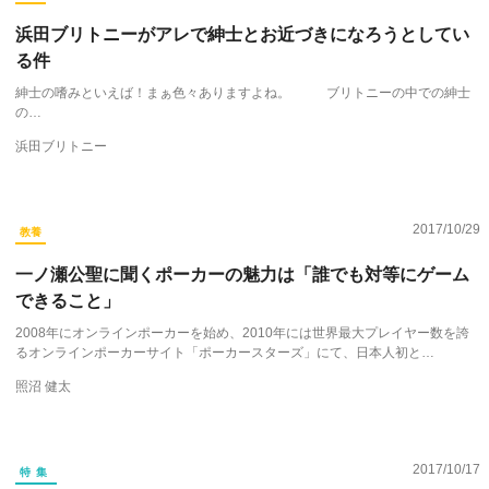
浜田ブリトニーがアレで紳士とお近づきになろうとしてい
る件
紳士の嗜みといえば！まぁ色々ありますよね。 ブリトニーの中での紳士
の…
浜田ブリトニー
2017/10/29
教養
一ノ瀬公聖に聞くポーカーの魅力は「誰でも対等にゲーム
できること」
2008年にオンラインポーカーを始め、2010年には世界最大プレイヤー数を誇
るオンラインポーカーサイト「ポーカースターズ」にて、日本人初と…
照沼 健太
2017/10/17
特集