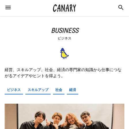
BUSINESS
ビジネス
KEYWORD
キーワード
経営、スキルアップ、社会、経済の専門家の知識から仕事につな
ビジネス
スキルアップ
学び
社会
がるアイデアやヒントを得よう。
経済
仕事術
ライフスタイル
お金
ビジネス
スキルアップ
社会
経済
特集
経営
カルチャー
インタビュー
イベント
イベントレポート
起業
副業
コミュニティ
美容師
猪瀬直樹