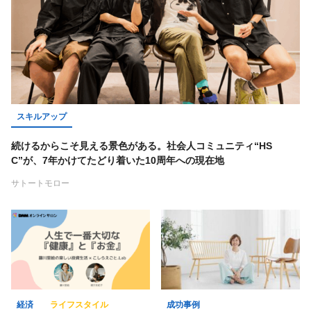
店舗経営術
マーケティング
作家
オフ会レポート
政治
女性起業家
美容
オンラインサロン
投資
海外
ライフハック
スキルアップ
キーワード一覧
続けるからこそ見える景色がある。社会人コミュニティ“HS
C”が、7年かけてたどり着いた10周年への現在地
サトートモロー
経済
ライフスタイル
成功事例