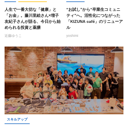
人生で一番大切な「健康」と
“お試し”から“卒業生コミュニ
「お金」。藤川里絵さん×増子
ティ”へ。活性化につながった
友紀子さんが語る、今日から始
「KIZUNA café」のリニューア
められる投資と薬膳
ル
近藤ゆうこ
yoshimi
スキルアップ