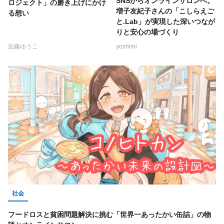
SNSからオンラインサロンへ。
ロジェクト」の磨き上げにかけ
増子友紀子さんの「こしらえご
る想い
と.Lab」が実現した深いつなが
りと安心の場づくり
近藤ゆうこ
yoshimi
社会
フードロスと貧困問題解決に挑む「世界一あったかい缶詰」の物