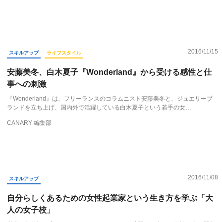
2016/11/15
スキルアップ
ライフスタイル
安藤美冬、白木夏子『Wonderland』から受ける感性と仕
事への刺激
『Wonderland』は、フリーランスのコラムニスト安藤美冬と、ジュエリーブ
ランドを立ち上げ、国内外で活躍している白木夏子という若手の女…
CANARY 編集部
2016/11/08
スキルアップ
自分らしくあるための女性起業家という生き方を学ぶ「大
人の女子校」