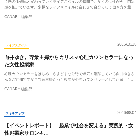
従来の価値観と変わっていくライフスタイルの狭間で、多くの女性が今、閉塞
感を抱いています。多様なライフスタイルに合わせて自分らしく働き方を選…
CANARY 編集部
2016/10/18
ライフスタイル
向井ゆき。専業主婦からカリスマ心理カウンセラーになっ
た女性起業家
心理カウンセラーをはじめ、さまざまな分野で幅広く活躍している向井ゆきさ
んをご存知ですか？専業主婦だった彼女が心理カウンセラーとして起業、た…
CANARY 編集部
2016/08/04
スキルアップ
【イベントレポート】「起業で社会を変える」実践的・女
性起業家サロンキ...