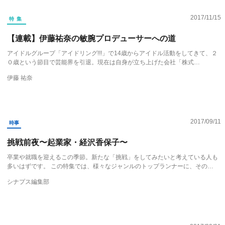
2017/11/15
特集
【連載】伊藤祐奈の敏腕プロデューサーへの道
アイドルグループ「アイドリング!!!」で14歳からアイドル活動をしてきて、２
０歳という節目で芸能界を引退。現在は自身が立ち上げた会社「株式…
伊藤 祐奈
2017/09/11
時事
挑戦前夜〜起業家・経沢香保子〜
卒業や就職を迎えるこの季節。新たな「挑戦」をしてみたいと考えている人も
多いはずです。 この特集では、様々なジャンルのトップランナーに、その…
シナプス編集部