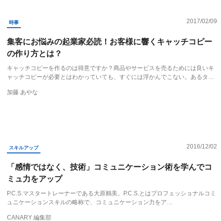
2017/02/09
時事
集客にお悩みの起業家必読！お客様に響くキャッチコピー
の作り方とは？
キャッチコピーを作るのは得意ですか？商品やサービスを売るためには良いキ
ャッチコピーが必要とはわかっていても、すぐには浮かんでこない。あるタ…
加藤 あやな
2016/12/02
スキルアップ
「感情ではなく、技術」コミュニケーション術を学んでコ
ミュ力をアップ
P.C.S.マスタートレーナーである大原鶴美。P.C.S.とはプロフェッショナルコミ
ュニケーションスキルの略称で、コミュニケーション力をア…
CANARY 編集部