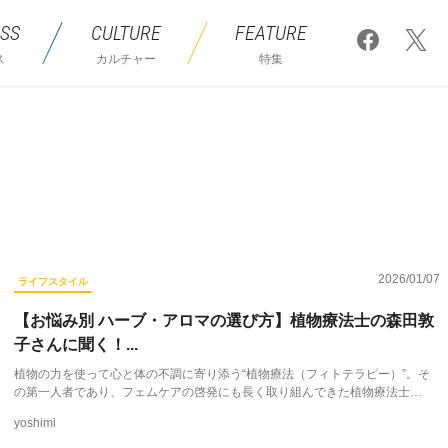
SS
CULTURE
FEATURE
ス
カルチャー
特集
2026/01/07
ライフスタイル
【お悩み別 ハーブ・アロマの選び方】植物療法士の森田敦
子さんに聞く！...
植物の力を使って心と体の不調に寄り添う“植物療法（フィトテラピー）”。そ
の第一人者であり、フェムケアの啓発にも長く取り組んできた植物療法士…
yoshimi