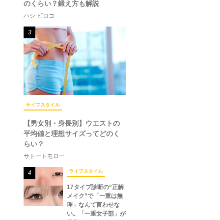
のくらい？鍛え方も解説
ハシ ビロコ
3
ライフスタイル
【男女別・身長別】ウエストの
平均値と理想サイズってどのく
らい？
サトートモロー
ライフスタイル
4
17タイプ診断の“正解
メイク”で「一重は無
理」なんて言わせな
い。「一重女子部」が