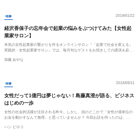
2019/01/22
時事
経沢香保子の忘年会で起業の悩みをぶつけてみた【女性起
業家サロン】
本気の女性起業家の繋がりを作るオンラインサロン『「起業で社会を変える」
実践的・女性起業家サロン』では、毎月旬なゲストをお招きしての講演＆必…
加藤 あやな
2018/09/11
時事
女性だって1億円は夢じゃない！島藤真澄が語る、ビジネス
はじめの一歩
女性の社会的活躍が注目される昨今。しかし、頭のどこかで「女性が億単位の
お金を動かすなんて無理」と思っていませんか？ 今回お話を伺ったのは、…
ハシ ビロコ