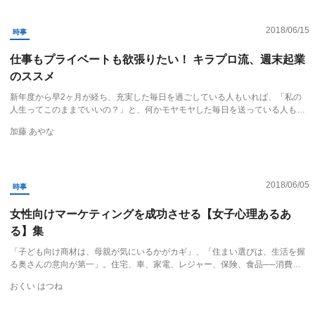
2018/06/15
時事
仕事もプライベートも欲張りたい！ キラプロ流、週末起業
のススメ
新年度から早2ヶ月が経ち、充実した毎日を過ごしている人もいれば、「私の
人生ってこのままでいいの？」と、何かモヤモヤした毎日を送っている人も…
加藤 あやな
2018/06/05
時事
女性向けマーケティングを成功させる【女子心理あるあ
る】集
「子ども向け商材は、母親が気にいるかがカギ」、「住まい選びは、生活を握
る奥さんの意向が第一」。住宅、車、家電、レジャー、保険、食品──消費…
おくい はつね