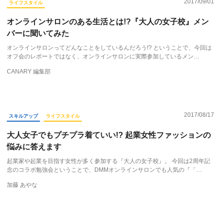
2017/09/01
ライフスタイル
オンラインサロンのある生活とは!?『大人の女子校』メン
バーに聞いてみた
オンラインサロンってどんなことをしているんだろう!? ということで、今回は
オフ会のレポートではなく、オンラインサロンに実際参加しているメン…
CANARY 編集部
2017/08/17
スキルアップ
ライフスタイル
大人女子でもプチプラ着ていい!? 起業女性ファッションの
悩みに答えます
起業家や起業を目指す女性が多く参加する『大人の女子校』。 今回は2周年記
念のコラボ勉強会ということで、DMMオンラインサロンでも人気の『「…
加藤 あやな