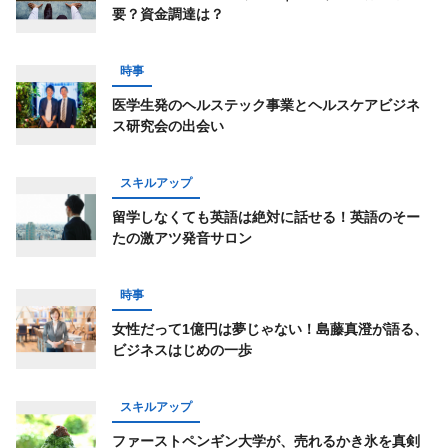
要？資金調達は？
仕事術
スポーツ
トレーニング
経済
ライフハック
お金
占い
趣味
時事
コミュニティ
オンラインサロン
医学生発のヘルステック事業とヘルスケアビジネ
ス研究会の出会い
スピリチュアル
経営
オフ会レポート
グルメ
スキルアップ
留学しなくても英語は絶対に話せる！英語のそー
たの激アツ発音サロン
キーワード一覧
時事
女性だって1億円は夢じゃない！島藤真澄が語る、
ビジネスはじめの一歩
スキルアップ
ファーストペンギン大学が、売れるかき氷を真剣