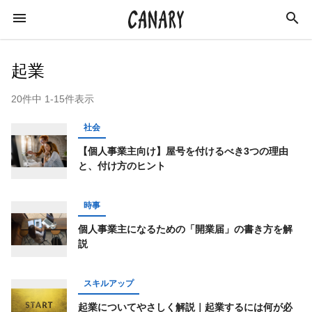
起業
20件中 1-15件表示
KEYWORD
社会
キーワード
【個人事業主向け】屋号を付けるべき3つの理由
と、付け方のヒント
カルチャー
ライフスタイル
学び
時事
スキルアップ
ビジネス
健康
特集
個人事業主になるための「開業届」の書き方を解
インタビュー
美容
ダイエット
説
ラジオ
エンターテインメント
社会
スキルアップ
イベントレポート
イベント
恋愛
起業についてやさしく解説｜起業するには何が必