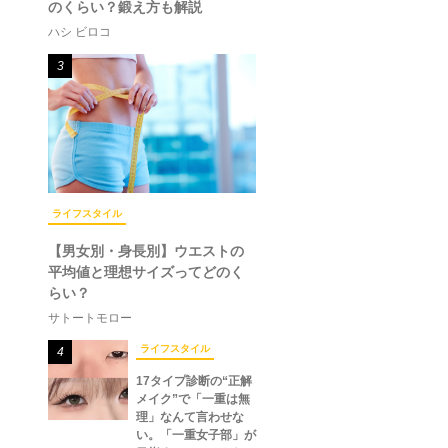
のくらい？鍛え方も解説
ハシ ビロコ
3
ライフスタイル
【男女別・身長別】ウエストの
平均値と理想サイズってどのく
らい？
サトートモロー
ライフスタイル
4
17タイプ診断の“正解
メイク”で「一重は無
理」なんて言わせな
い。「一重女子部」が