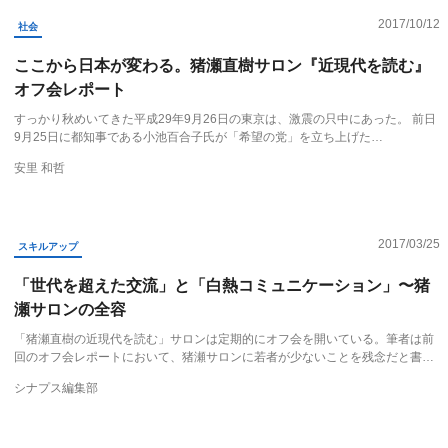
2017/10/12
社会
ここから日本が変わる。猪瀬直樹サロン『近現代を読む』
オフ会レポート
すっかり秋めいてきた平成29年9月26日の東京は、激震の只中にあった。 前日
9月25日に都知事である小池百合子氏が「希望の党」を立ち上げた…
安里 和哲
2017/03/25
スキルアップ
「世代を超えた交流」と「白熱コミュニケーション」〜猪
瀬サロンの全容
「猪瀬直樹の近現代を読む」サロンは定期的にオフ会を開いている。筆者は前
回のオフ会レポートにおいて、猪瀬サロンに若者が少ないことを残念だと書…
シナプス編集部