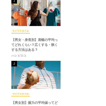
1
ライフスタイル
【男女・身長別】肩幅の平均っ
てどれくらい？広くする・狭く
する方法はある？
ハシ ビロコ
2
ライフスタイル
【男女別】握力の平均値ってど