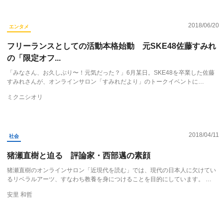
2018/06/20
エンタメ
フリーランスとしての活動本格始動 元SKE48佐藤すみれ
の「限定オフ...
「みなさん、お久しぶり〜！元気だった？」6月某日。SKE48を卒業した佐藤
すみれさんが、オンラインサロン「すみれだより」のトークイベントに…
ミクニシオリ
2018/04/11
社会
猪瀬直樹と迫る 評論家・西部邁の素顔
猪瀬直樹のオンラインサロン「近現代を読む」では、現代の日本人に欠けてい
るリベラルアーツ、すなわち教養を身につけることを目的にしています。 …
安里 和哲