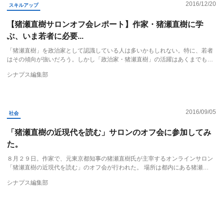
2016/12/20
スキルアップ
【猪瀬直樹サロンオフ会レポート】作家・猪瀬直樹に学
ぶ、いま若者に必要...
「猪瀬直樹」を政治家として認識している人は多いかもしれない。特に、若者
はその傾向が強いだろう。しかし「政治家・猪瀬直樹」の活躍はあくまでも…
シナプス編集部
2016/09/05
社会
「猪瀬直樹の近現代を読む」サロンのオフ会に参加してみ
た。
８月２９日。作家で、元東京都知事の猪瀬直樹氏が主宰するオンラインサロン
「猪瀬直樹の近現代を読む」のオフ会が行われた。 場所は都内にある猪瀬…
シナプス編集部