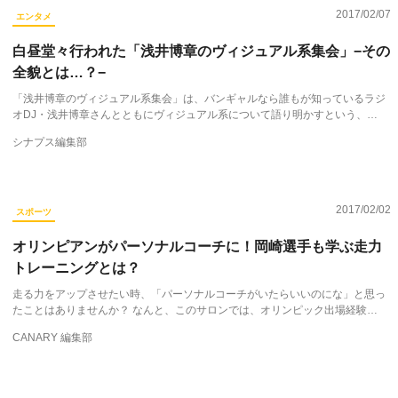
2017/02/07
エンタメ
白昼堂々行われた「浅井博章のヴィジュアル系集会」−その
全貌とは…？−
「浅井博章のヴィジュアル系集会」は、バンギャルなら誰もが知っているラジ
オDJ・浅井博章さんとともにヴィジュアル系について語り明かすという、…
シナプス編集部
2017/02/02
スポーツ
オリンピアンがパーソナルコーチに！岡崎選手も学ぶ走力
トレーニングとは？
走る力をアップさせたい時、「パーソナルコーチがいたらいいのにな」と思っ
たことはありませんか？ なんと、このサロンでは、オリンピック出場経験…
CANARY 編集部