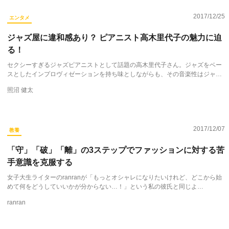
2017/12/25
エンタメ
ジャズ屋に違和感あり？ ピアニスト高木里代子の魅力に迫
る！
セクシーすぎるジャズピアニストとして話題の高木里代子さん。ジャズをベー
スとしたインプロヴィゼーションを持ち味としながらも、その音楽性はジャ…
照沼 健太
2017/12/07
教養
「守」「破」「離」の3ステップでファッションに対する苦
手意識を克服する
女子大生ライターのranranが「もっとオシャレになりたいけれど、どこから始
めて何をどうしていいかが分からない…！」という私の彼氏と同じよ…
ranran