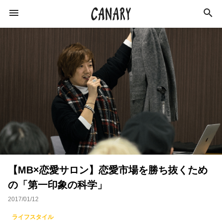
KEYWORD
キーワード
カルチャー
学び
ラジオ
イベント
ライフスタイル
ビジネス
インタビュー
【MB×恋愛サロン】恋愛市場を勝ち抜くため
エンターテインメント
スキルアップ
の「第一印象の科学」
俳優
特集
社会
イベントレポート
2017/01/12
猪瀬直樹
作家
オンラインサロン
ライフスタイル