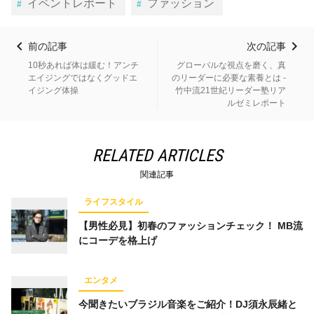
イベントレポート
ファッション
前の記事
次の記事
10秒あれば体は緩む！アンチ
グローバルな視点を磨く、真
エイジングではなくグッドエ
のリーダーに必要な素養とは -
イジング体操
竹中流21世紀リーダー塾リア
ルゼミレポート
RELATED ARTICLES
関連記事
ライフスタイル
【男性必見】初春のファッションチェック！ MB流
にコーデを格上げ
エンタメ
今聞きたいブラジル音楽をご紹介！DJ須永辰緒と