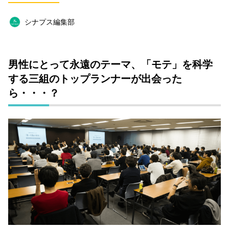
恋愛
政治
占い
BOOK
ネイル
シナプス編集部
スピリチュアル
おすすめサロン
オフ会
オフ会レポート
タレント
結婚
読書
男性にとって永遠のテーマ、「モテ」を科学
仕事術
ファンクラブ
する三組のトップランナーが出会った
ら・・・？
キーワード一覧