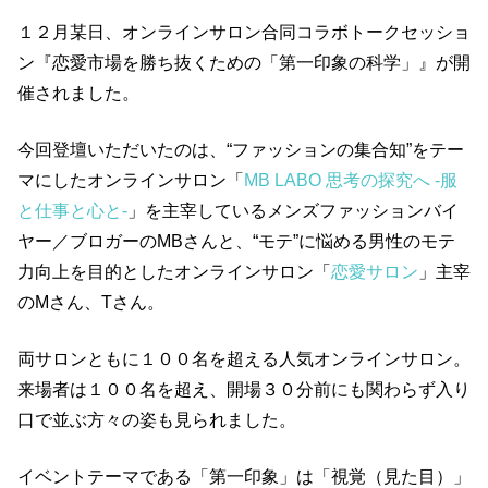
１２月某日、オンラインサロン合同コラボトークセッショ
ン『恋愛市場を勝ち抜くための「第一印象の科学」』が開
催されました。
今回登壇いただいたのは、“ファッションの集合知”をテー
マにしたオンラインサロン「
MB LABO 思考の探究へ -服
と仕事と心と-
」を主宰しているメンズファッションバイ
ヤー／ブロガーのMBさんと、“モテ”に悩める男性のモテ
力向上を目的としたオンラインサロン「
恋愛サロン
」主宰
のMさん、Tさん。
両サロンともに１００名を超える人気オンラインサロン。
来場者は１００名を超え、開場３０分前にも関わらず入り
口で並ぶ方々の姿も見られました。
イベントテーマである「第一印象」は「視覚（見た目）」