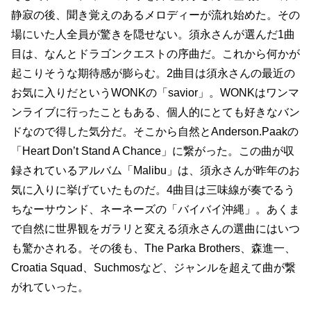
静寂の後、聞き覚えのあるメロディーが流れ始めた。その
場にいた人全員が驚きを隠せない。須永さんが選んだ1曲
目は、なんとドラゴンクエストの序曲だ。これから何かが
起こりそうな期待感が膨らむ。2曲目は須永さんの最近の
お気に入りだというWONKの「savior」。WONKはワンマ
ンライブに行ったこともある、個人的にとても好きなバン
ドなので得した気分だ。そこから自然とAnderson.Paakの
「Heart Don’t Stand A Chance」に繋がった。この曲が収
録されているアルバム「Malibu」は、須永さんが昨年のお
気に入りに挙げていたものだ。4曲目は三味線が奏でるう
ちなーサウンド、ネーネーズの「バイバイ沖縄」。あくま
で自然に世界観をガラリと変える須永さんの選曲にはいつ
も驚かされる。その後も、The Parka Brothers、森進一、
Croatia Squad、Suchmosなど、ジャンルを超えて曲が繋
がれていった。