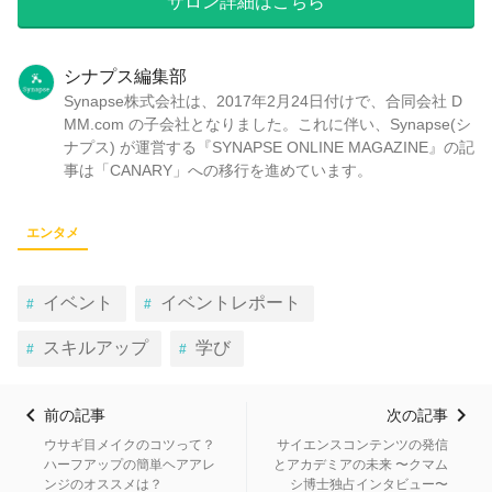
サロン詳細はこちら
シナプス編集部
Synapse株式会社は、2017年2月24日付けで、合同会社 D
MM.com の子会社となりました。これに伴い、Synapse(シ
ナプス) が運営する『SYNAPSE ONLINE MAGAZINE』の記
事は「CANARY」への移行を進めています。
エンタメ
イベント
イベントレポート
スキルアップ
学び
前の記事
次の記事
ウサギ目メイクのコツって？
サイエンスコンテンツの発信
ハーフアップの簡単ヘアアレ
とアカデミアの未来 〜クマム
ンジのオススメは？
シ博士独占インタビュー〜