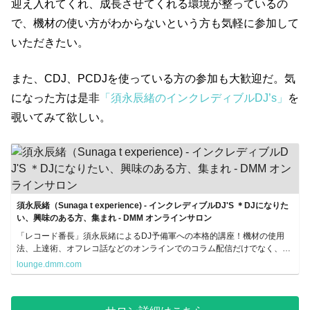
迎え入れてくれ、成長させてくれる環境が整っているの
で、機材の使い方がわからないという方も気軽に参加して
いただきたい。
また、CDJ、PCDJを使っている方の参加も大歓迎だ。気
になった方は是非
「須永辰緒のインクレディブルDJ’s」
を
覗いてみて欲しい。
須永辰緒（Sunaga t experience) - インクレディブルDJ'S ＊DJになりた
い、興味のある方、集まれ - DMM オンラインサロン
「レコード番長」須永辰緒によるDJ予備軍への本格的講座！機材の使用
法、上達術、オフレコ話などのオンラインでのコラム配信だけでなく、リ
アルな講習会やレコード屋への同行も。
lounge.dmm.com