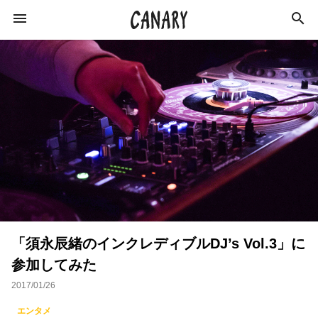
KEYWORD
キーワード
カルチャー
学び
ラジオ
イベント
ライフスタイル
ビジネス
インタビュー
「須永辰緒のインクレディブルDJ’s Vol.3」に
エンターテインメント
スキルアップ
参加してみた
俳優
特集
社会
イベントレポート
2017/01/26
猪瀬直樹
作家
オンラインサロン
エンタメ