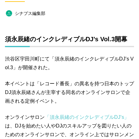
恋愛
政治
占い
BOOK
ネイル
シナプス編集部
スピリチュアル
おすすめサロン
オフ会
オフ会レポート
タレント
結婚
読書
須永辰緒のインクレディブルDJ’s Vol.3開幕
仕事術
ファンクラブ
渋谷区宇田川町にて「須永辰緒のインクレディブルDJ’s V
キーワード一覧
ol.3」が開催された。
本イベントは「レコード番長」の異名を持つ日本のトップ
DJ
須永辰緒さんが主宰する同名のオンラインサロンで企
画される定例イベント。
オンラインサロン
「須永辰緒のインクレディブルDJ’s」
は、DJを始めたい人やDJのスキルアップを図りたい人の
ためのオンラインサロンで、オンライン上ではサロンメン