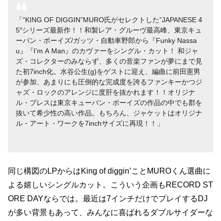
“KING OF DIGGIN”MURO氏がセレクトした”JAPANESE 4
5″シリーズ最新作！！和製レア・グルーヴ最高峰、東京キュ
ーバン・ボーイズ/ガッツ・自動車野郎から『Funky Nassa
u』『I’m A Man』のカヴァーをシングル・カット！ 和ジャ
ズ・コレクターのみならず、多くの音楽ファンが夢にまで見
た初7inch化。水谷公生(g)をゲストに迎え、編曲に前田憲男
が参加、あまりにも圧倒的な完成度を誇るファンキーかつジ
ャズ・ロックのアレンジに度肝を抜かれます！！オリジナ
ル・プレスは東京キューバン・ボーイズの作品の中でも郡を
抜いて希少性の高い作品。もちろん、ジャケットはオリジナ
ル・アート・ワークを7inchサイズに再現！！
同じ構図のLPからはKing of diggin’ことMUROくん選曲に
よる嬉しいシングルカット。こういう企画もRECORD ST
ORE DAYならでは。最近は7インチだけでプレイするDJ
が多い背景もあって、みんなに喜ばれるダブルサイダーな