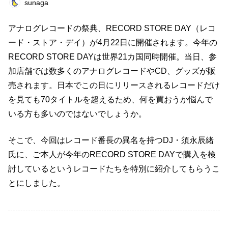
sunaga
恋愛
政治
占い
BOOK
ネイル
アナログレコードの祭典、RECORD STORE DAY（レコ
スピリチュアル
おすすめサロン
オフ会
ード・ストア・デイ）が4月22日に開催されます。今年の
オフ会レポート
タレント
結婚
読書
RECORD STORE DAYは世界21カ国同時開催。当日、参
加店舗では数多くのアナログレコードやCD、グッズが販
仕事術
ファンクラブ
売されます。日本でこの日にリリースされるレコードだけ
を見ても70タイトルを超えるため、何を買おうか悩んで
キーワード一覧
いる方も多いのではないでしょうか。
そこで、今回はレコード番長の異名を持つDJ・須永辰緒
氏に、ご本人が今年のRECORD STORE DAYで購入を検
討しているというレコードたちを特別に紹介してもらうこ
とにしました。