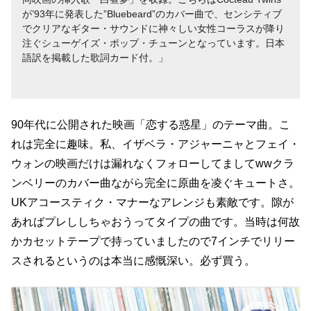
が’93年に発表した”Bluebeard”のカバー曲で、センシティブ
でクリアなギター・サウンドに神々しい女性コーラスが降り
注ぐシューゲイズ・ポップ・チューンとなっています。日本
語訳を掲載した歌詞カード付。
90年代に公開された映画「恋する惑星」のテーマ曲。こ
れは完全に趣味。私、イザベラ・アジャーニャとフェイ・
ウォンの映画だけは漏れなくフォローしてましてwwクラ
ンベリーのカバー曲ながら完全に原曲を凌ぐキュートさ。
UKアコースティク・マナーなアレンジも素敵です。隙が
あればプレししちゃおうってタイプの曲です。当時は何故
かカセットテープで持っていましたので7インチでリリー
スされるというのは本当に感慨深い。必ず買う。