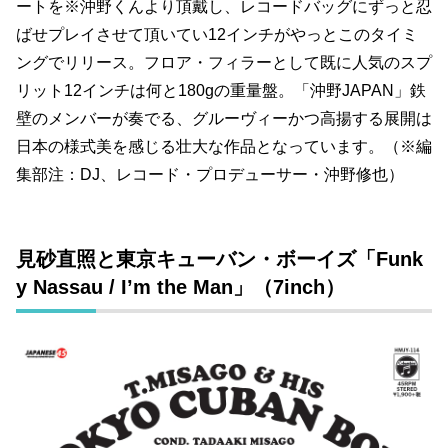
ートを※沖野くんより頂戴し、レコードバッグにずっと忍
ばせプレイさせて頂いてい12インチがやっとこのタイミ
ングでリリース。フロア・フィラーとして既に人気のスプ
リット12インチは何と180gの重量盤。「沖野JAPAN」鉄
壁のメンバーが奏でる、グルーヴィーかつ高揚する展開は
日本の様式美を感じる壮大な作品となっています。（※編
集部注：DJ、レコード・プロデューサー・沖野修也）
見砂直照と東京キューバン・ボーイズ「Funk
y Nassau / I’m the Man」（7inch）