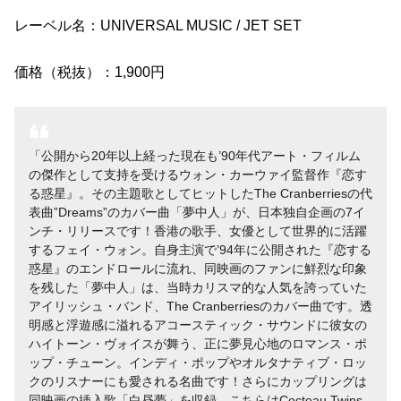
レーベル名：UNIVERSAL MUSIC / JET SET
価格（税抜）：1,900円
公開から20年以上経った現在も’90年代アート・フィルム
の傑作として支持を受けるウォン・カーウァイ監督作『恋す
る惑星』。その主題歌としてヒットしたThe Cranberriesの代
表曲”Dreams”のカバー曲「夢中人」が、日本独自企画の7イ
ンチ・リリースです！香港の歌手、女優として世界的に活躍
するフェイ・ウォン。自身主演で’94年に公開された『恋する
惑星』のエンドロールに流れ、同映画のファンに鮮烈な印象
を残した「夢中人」は、当時カリスマ的な人気を誇っていた
アイリッシュ・バンド、The Cranberriesのカバー曲です。透
明感と浮遊感に溢れるアコースティック・サウンドに彼女の
ハイトーン・ヴォイスが舞う、正に夢見心地のロマンス・ポ
ップ・チューン。インディ・ポップやオルタナティブ・ロッ
クのリスナーにも愛される名曲です！さらにカップリングは
同映画の挿入歌「白昼夢」を収録。こちらはCocteau Twins