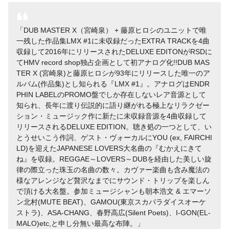
DUB MASTER X（宮崎泉） + 藤原ヒロシのユニットで唯
一残した作品集LMX #1に未収録だったEXTRA TRACKを4曲
収録して2016年にリリースされたDELUXE EDITONがRSDに
てHMV record shop独占企画として初アナログ化!!DUB MAS
TER X (宮崎泉)と藤原ヒロシが93年にリリースした唯一のア
ルバム(作品集)とし知られる『LMX #1』。アナログはENDR
PHIN LABELのPROMO盤でしか存在しないレア音源として
知られ、長年に渡り伝説的に語り継がれる極上なリラクゼー
ション・ミュージック作に新たに未収録音源を4曲収録して
リリースされるDELUXE EDITION。聴き処の一つとして、い
とうせいこう作詞、ゲスト・ヴォーカルにYOU (ex, FAIRCHI
LD)を迎えたJAPANESE LOVERS大名曲の『むかえにきて
ね』を収録。REGGAE～LOVERS～DUBを経由した美しい旋
律の際立った珠玉の名曲の数々。カヴァー楽曲も含み魔法の
様なアレンジなど贅沢なまでにサウンド・トリップを楽しん
で頂ける大名盤。参加ミュージシャンも朝本浩文 & エマーソ
ン北村(MUTE BEAT)、GAMOU(東京スカパラダイスオーケ
ストラ)、ASA-CHANG、春野高広(Silent Poets)、I-GON(EL-
MALO)etc,と申し分無い最高な布陣。