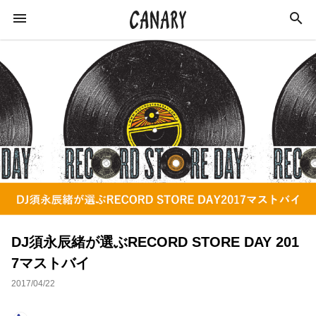
KEYWORD
キーワード
カルチャー
学び
ラジオ
イベント
ライフスタイル
ビジネス
インタビュー
DJ須永辰緒が選ぶRECORD STORE DAY 201
エンターテインメント
スキルアップ
7マストバイ
俳優
特集
社会
イベントレポート
2017/04/22
猪瀬直樹
作家
オンラインサロン