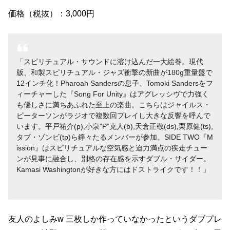
価格（税抜）：3,000円
スピリチュアル・サウンドに溶け込んだ一大絵巻。現代
版、和製スピリチュアル・ジャズ衝撃の新曲が180g重量盤で
12インチ化！Pharoah Sandersの息子、Tomoki Sandersをフ
ィーチャーした『Song For Unity』はアグレッシヴで力強く
も優しさに満ちあふれた至上の楽曲。こちらはジャイルス・
ピーターソンがラジオで複数回プレイし大きな反響を呼んで
います。平戸祐介(p),小泉”P”克人(b),天倉正敬(ds),栗原健(ts),
タブ・ゾンビ(tp)ら錚々たるメンバーが参加。SIDE TWO『M
ission』はスピリチュアルな空気感と迫力満点の疾走チュー
ンが見事に融合し、別格の存在感を示すダブル・サイダー。
Kamasi Washingtonが好きな方にはドストライクです！！
友人のよしみw 三枚しか作っていなかったというダブプレ