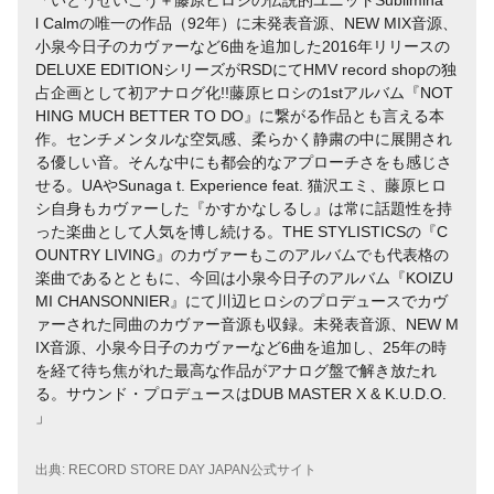
l Calmの唯一の作品（92年）に未発表音源、NEW MIX音源、
小泉今日子のカヴァーなど6曲を追加した2016年リリースの
DELUXE EDITIONシリーズがRSDにてHMV record shopの独
占企画として初アナログ化!!藤原ヒロシの1stアルバム『NOT
HING MUCH BETTER TO DO』に繋がる作品とも言える本
作。センチメンタルな空気感、柔らかく静粛の中に展開され
る優しい音。そんな中にも都会的なアプローチさをも感じさ
せる。UAやSunaga t. Experience feat. 猫沢エミ、藤原ヒロ
シ自身もカヴァーした『かすかなしるし』は常に話題性を持
った楽曲として人気を博し続ける。THE STYLISTICSの『C
OUNTRY LIVING』のカヴァーもこのアルバムでも代表格の
楽曲であるとともに、今回は小泉今日子のアルバム『KOIZU
MI CHANSONNIER』にて川辺ヒロシのプロデュースでカヴ
ァーされた同曲のカヴァー音源も収録。未発表音源、NEW M
IX音源、小泉今日子のカヴァーなど6曲を追加し、25年の時
を経て待ち焦がれた最高な作品がアナログ盤で解き放たれ
る。サウンド・プロデュースはDUB MASTER X & K.U.D.O.
出典:
RECORD STORE DAY JAPAN公式サイト