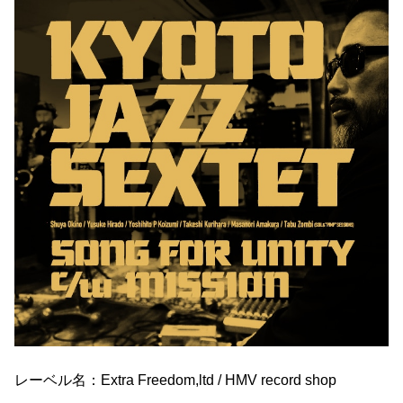
レーベル名：Extra Freedom,ltd / HMV record shop