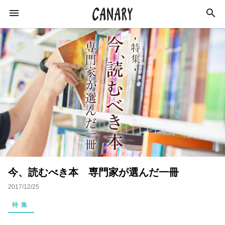
KEYWORD
キーワード
ラジオ
特集
カルチャー
イベント
インタビュー
学び
イベントレポート
今、読むべき本 専門家が選んだ一冊
恋愛
オンラインサロン
スキルアップ
2017/12/25
占い
ネイル
スピリチュアル
特集
ビジネス
おすすめサロン