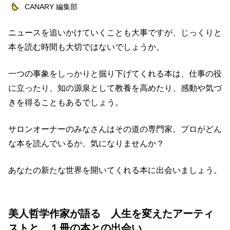
CANARY 編集部
ライフスタイル
エンターテインメント
美容
俳優
ペット
仕事術
ニュースを追いかけていくことも大事ですが、じっくりと
本を読む時間も大切ではないでしょうか。
美容師
浜田ブリトニー
健康
まとめ
キャンペーン
仕事道具
読書
一つの事象をしっかりと掘り下げてくれる本は、仕事の役
に立ったり、知の源泉として教養を高めたり、感動や気づ
ビットコイン
連載企画
きを得ることもあるでしょう。
キーワード一覧
サロンオーナーのみなさんはその道の専門家。プロがどん
な本を読んでいるか、気になりませんか？
あなたの新たな世界を開いてくれる本に出会いましょう。
美人哲学作家が語る 人生を変えたアーティ
ストと、１冊の本との出会い