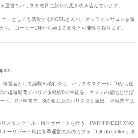
ェ運営とバリスタ教育に新たな風を吹き込んでいます。
ーナーとしても活動するNOBUさんの、オンラインサロンを通
がら、コーヒー1杯から始まる変化と可能性を探ります。
mpion。
、経営者として経験を積む傍ら、バリスタスクール「0から始
間の超短期間でバリスタ経験0の生徒を、カフェの聖地と呼ば
ート。約7年間で、300名以上のバリスタを輩出。※就業率は
リスタスクール・留学サポートを行う「PATHFINDER XNO
リゾート地に冬季運営のみのカフェ「Lift Up Coffee」を