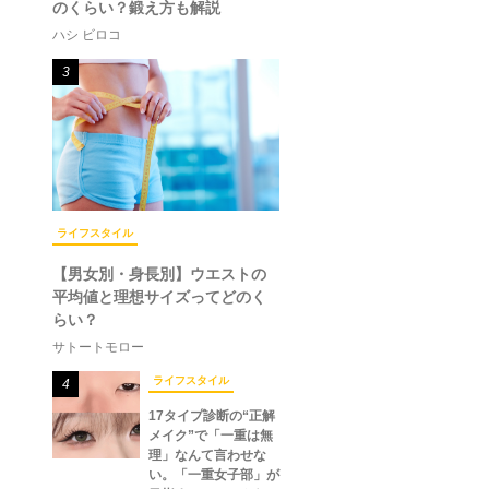
のくらい？鍛え方も解説
ハシ ビロコ
3
ライフスタイル
【男女別・身長別】ウエストの
平均値と理想サイズってどのく
らい？
サトートモロー
ライフスタイル
4
17タイプ診断の“正解
メイク”で「一重は無
理」なんて言わせな
い。「一重女子部」が