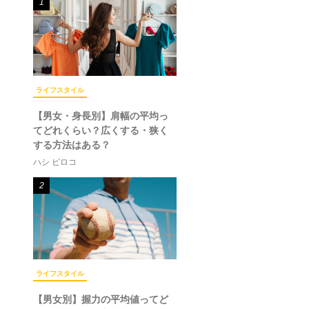
1
ライフスタイル
【男女・身長別】肩幅の平均っ
てどれくらい？広くする・狭く
する方法はある？
ハシ ビロコ
2
ライフスタイル
【男女別】握力の平均値ってど