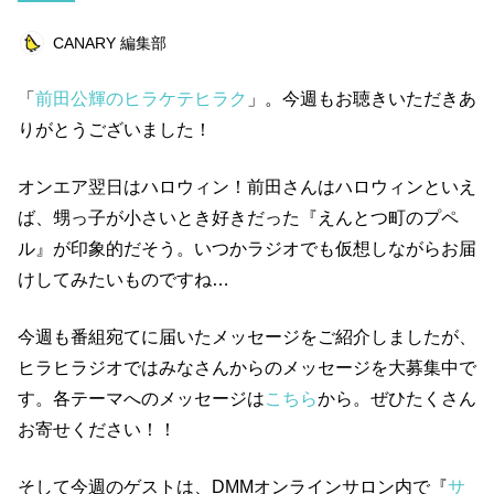
ライフスタイル
エンターテインメント
CANARY 編集部
美容
俳優
ペット
仕事術
「
前田公輝のヒラケテヒラク
」。今週もお聴きいただきあ
美容師
浜田ブリトニー
健康
まとめ
りがとうございました！
キャンペーン
仕事道具
読書
オンエア翌日はハロウィン！前田さんはハロウィンといえ
ビットコイン
連載企画
ば、甥っ子が小さいとき好きだった『えんとつ町のプペ
ル』が印象的だそう。いつかラジオでも仮想しながらお届
キーワード一覧
けしてみたいものですね…
今週も番組宛てに届いたメッセージをご紹介しましたが、
ヒラヒラジオではみなさんからのメッセージを大募集中で
す。各テーマへのメッセージは
こちら
から。ぜひたくさん
お寄せください！！
そして今週のゲストは、DMMオンラインサロン内で『
サ