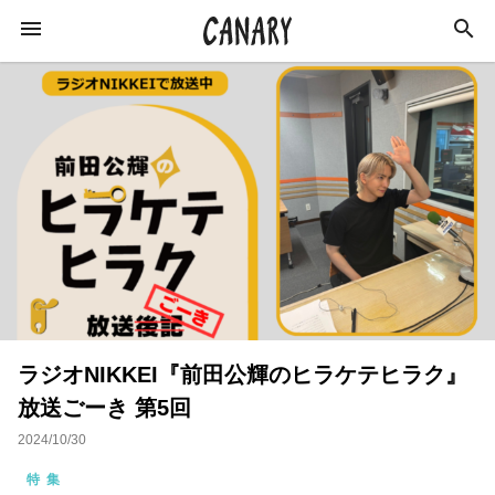
KEYWORD
キーワード
ラジオ
特集
カルチャー
イベント
インタビュー
学び
イベントレポート
ラジオNIKKEI『前田公輝のヒラケテヒラク』
恋愛
オンラインサロン
スキルアップ
放送ごーき 第5回
占い
ネイル
スピリチュアル
2024/10/30
ビジネス
おすすめサロン
特集