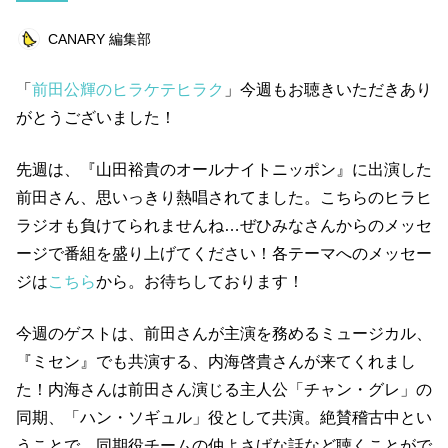
ライフスタイル
エンターテインメント
CANARY 編集部
美容
俳優
ペット
仕事術
「
前田公輝のヒラケテヒラク
」今週もお聴きいただきあり
美容師
浜田ブリトニー
健康
まとめ
がとうございました！
キャンペーン
仕事道具
読書
先週は、『山田裕貴のオールナイトニッポン』に出演した
ビットコイン
連載企画
前田さん、思いっきり熱唱されてました。こちらのヒラヒ
ラジオも負けてられませんね…ぜひみなさんからのメッセ
キーワード一覧
ージで番組を盛り上げてください！各テーマへのメッセー
ジは
こちら
から。お待ちしております！
今週のゲストは、前田さんが主演を務めるミュージカル、
『ミセン』でも共演する、内海啓貴さんが来てくれまし
た！内海さんは前田さん演じる主人公「チャン・グレ」の
同期、「ハン・ソギュル」役として共演。絶賛稽古中とい
うことで、同期役チームの仲よさげな話など聴くことがで