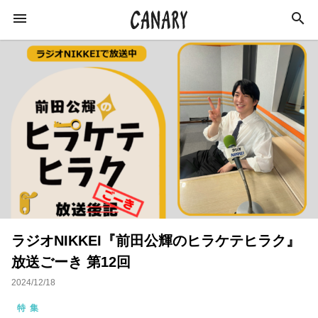
KEYWORD
キーワード
ラジオ
特集
カルチャー
イベント
インタビュー
学び
イベントレポート
ラジオNIKKEI『前田公輝のヒラケテヒラク』
恋愛
オンラインサロン
スキルアップ
放送ごーき 第12回
占い
ネイル
スピリチュアル
2024/12/18
ビジネス
おすすめサロン
特集