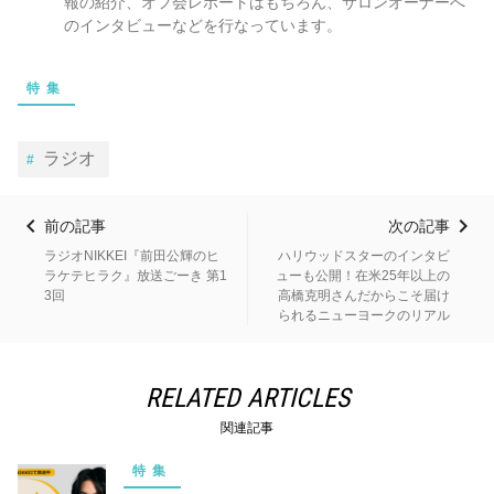
報の紹介、オフ会レポートはもちろん、サロンオーナーへ
のインタビューなどを行なっています。
特集
ラジオ
前の記事
次の記事
ラジオNIKKEI『前田公輝のヒ
ハリウッドスターのインタビ
ラケテヒラク』放送ごーき 第1
ューも公開！在米25年以上の
3回
高橋克明さんだからこそ届け
られるニューヨークのリアル
RELATED ARTICLES
関連記事
特集