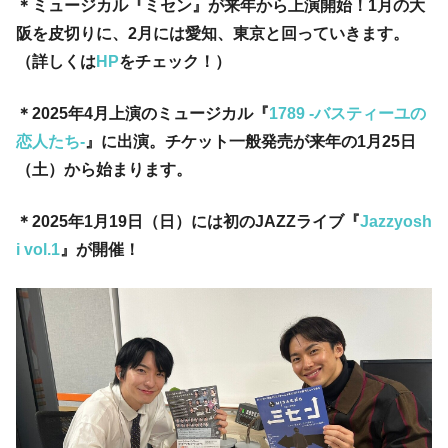
＊ミュージカル『ミセン』が来年から上演開始！1月の大
阪を皮切りに、2月には愛知、東京と回っていきます。
（詳しくは
HP
をチェック！）
＊2025年4月上演のミュージカル『
1789 -バスティーユの
恋人たち-
』に出演。チケット一般発売が来年の1月25日
（土）から始まります。
＊2025年1月19日（日）には初のJAZZライブ『
Jazzyosh
i vol.1
』が開催！