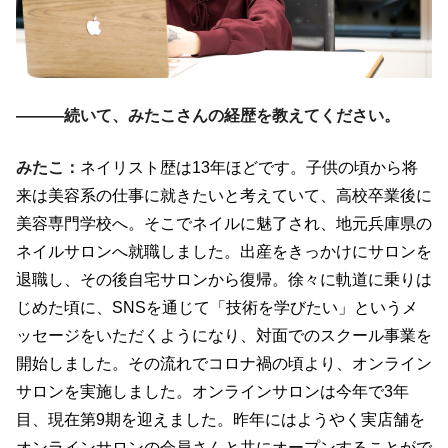
―――続いて、みたこさんの経歴を教えてください。
みたこ：
ネイリスト歴は
13
年ほどです。子供の頃から将
来は美容系の仕事に就きたいと考えていて、高校卒業後に
美容専門学校へ。そこでネイルに魅了され、地元兵庫県の
ネイルサロンへ就職しました。出産をきっかけにサロンを
退職し、その後自宅サロンから復帰。徐々に軌道に乗りは
じめた頃に、
SNS
を通じて「技術を学びたい」というメ
ッセージをいただくようになり、対面でのスクール事業を
開始しました。その流れでコロナ禍の頃より、オンライン
サロンを実施しました。オンラインサロンは今年で
3
年
目、現在第
9
期を迎えました。昨年にはようやく実店舗を
オンラインサロンの会員さんと共にオープンすることがで