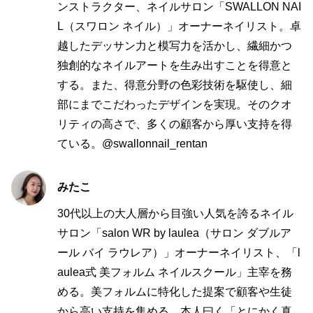
ンストラクター、ネイルサロン「SWALLON NAI
L（スワロン ネイル）」オーナーネイリスト。卓
越したデッサン力と模写力を活かし、繊細かつ
独創的なネイルアートを生み出すことを得意と
する。また、得意分野の色彩技術を駆使し、細
部にまでこだわったデザインを実現。そのクオ
リティの高さで、多くの顧客から厚い支持を得
ている。@swallonnail_rentan
みたこ
30代以上の大人層から目強い人気を誇るネイル
サロン「salon WR by laulea（サロン ダブルア
ール バイ ラウレア）」オーナーネイリスト、「l
aulea式 美フォルム ネイルスクール」主宰を務
める。美フォルムに特化した提案で顧客や生徒
から高い支持を集める。本人曰く「とにかく真