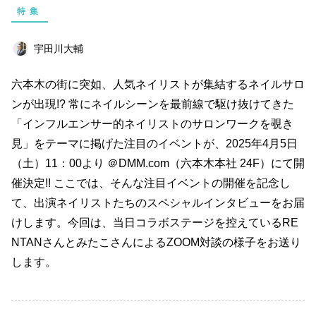
特集
ライフスタイル
エンターテインメント
美容
俳優
ペット
仕事術
宇田川大輔
美容師
浜田ブリトニー
健康
まとめ
六本木の街に突如、人気ネイリストが集結するネイルサロ
キャンペーン
仕事道具
読書
ンが出現!? 常にネイルシーンを最前線で駆け抜けてきた
「インフルエンサー的ネイリストのサロンワークを覗き
ビットコイン
連載企画
見」をテーマに掲げた注目のイベントが、2025年4月5日
（土）11：00より ＠DMM.com（六本木本社 24F）にて開
キーワード一覧
催決定
!!
ここでは、そんな注目イベントの開催を記念し
て、出演ネイリストたちのスペシャルインタビューをお届
けします。今回は、当日コラボステージを控えている
RE
NTAN
さんとみたこさんによる
ZOOM
対談の様子をお送り
します。