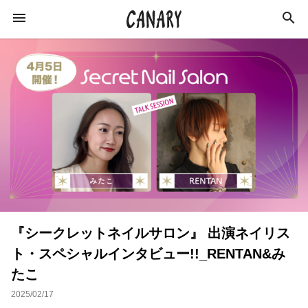
KEYWORD
キーワード
ラジオ
特集
カルチャー
イベント
インタビュー
学び
イベントレポート
『シークレットネイルサロン』 出演ネイリス
恋愛
オンラインサロン
スキルアップ
ト・スペシャルインタビュー!!_RENTAN&み
占い
ネイル
スピリチュアル
たこ
ビジネス
おすすめサロン
2025/02/17