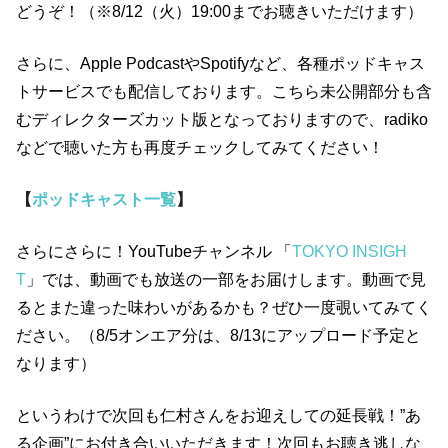
どうぞ！（※8/12（火）19:00までお聴きいただけます）
さらに、Apple PodcastやSpotifyなど、各種ポッドキャス
トサービスでも配信しております。こちら未公開部分も含
むディレクターズカット版となっておりますので、radiko
などで聴いた方も再度チェックしてみてください！
【
ポッドキャスト一覧
】
さらにさらに！YouTubeチャンネル 「
TOKYO INSIGH
T
」では、動画でも放送の一部をお届けします。動画で見
るとまた違った味わいがあるかも？ぜひ一度覗いてみてく
ださい。（8/5オンエア分は、8/13にアップロード予定と
なります）
というわけで次回も仁村さんをお迎えしての延長戦！”あ
る企画”にお付き合いいただきます！次回もお聴き逃しな