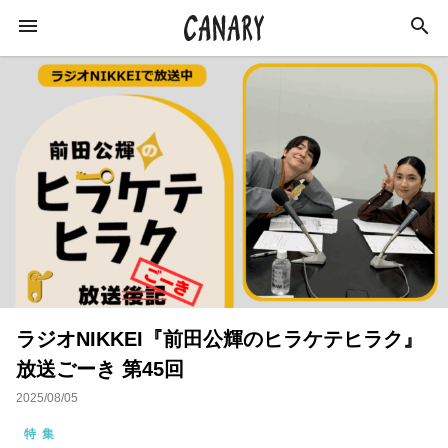
KEYWORD
キーワード
ラジオ
特集
カルチャー
イベント
インタビュー
学び
イベントレポート
ラジオNIKKEI『前田公輝のヒラケテヒラク』
恋愛
オンラインサロン
スキルアップ
放送ごーき 第45回
占い
ネイル
スピリチュアル
2025/08/05
ビジネス
おすすめサロン
特集