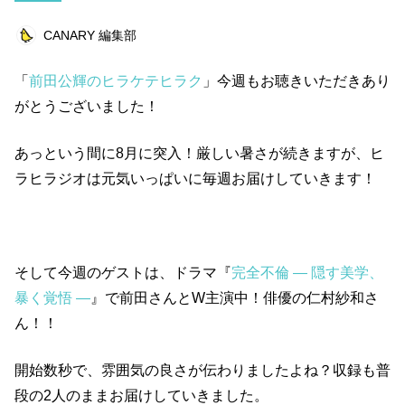
ライフスタイル
エンターテインメント
CANARY 編集部
美容
俳優
ペット
仕事術
「
前田公輝のヒラケテヒラク
」今週もお聴きいただきあり
美容師
浜田ブリトニー
健康
まとめ
がとうございました！
キャンペーン
仕事道具
読書
あっという間に8月に突入！厳しい暑さが続きますが、ヒ
ビットコイン
連載企画
ラヒラジオは元気いっぱいに毎週お届けしていきます！
キーワード一覧
そして今週のゲストは、ドラマ『
完全不倫 ― 隠す美学、
暴く覚悟 ―
』で前田さんとW主演中！俳優の仁村紗和さ
ん！！
開始数秒で、雰囲気の良さが伝わりましたよね？収録も普
段の2人のままお届けしていきました。