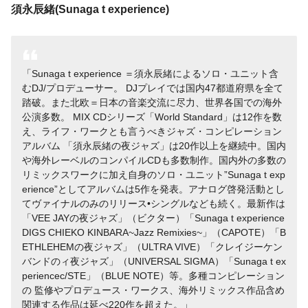
須永辰緒(Sunaga t experience)
Sunaga t experience ＝須永辰緒によるソロ・ユニット含
むDJ/プロデューサー。 DJプレイでは国内47都道府県を全て
踏破。また北欧＝日本の音楽交流に尽力、世界各国での海外
公演多数。 MIX CDシリーズ「World Standard」は12作を数
え、ライフ・ワークとも言うべきジャズ・コンピレーション
アルバム 「須永辰緒の夜ジャズ」は20作以上を継続中。国内
や海外レーベルのコンパイルCDも多数制作。国内外の多数の
リミックスワークに加え自身のソロ・ユニット”Sunaga t exp
erience”としてアルバムは5作を発表。アナログ啓発活動とし
てヴァイナルのみのリリース•シングルなども続く。最新作は
「VEE JAYの夜ジャズ」（ビクター）「Sunaga t experience
DIGS CHIEKO KINBARA~Jazz Remixies~」（CAPOTE）「B
ETHLEHEMの夜ジャズ」（ULTRA VIVE）「クレイジーケン
バンドのィ夜ジャズ」（UNIVERSAL SIGMA）「Sunaga t ex
periencec/STE」（BLUE NOTE）等。多種コンピレーション
の 監修やプロデュース・ワークス、海外リミックス作品含め
関連する作品は延べ220作を超えた。