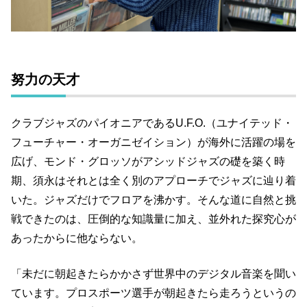
努力の天才
クラブジャズのパイオニアであるU.F.O.（ユナイテッド・
フューチャー・オーガニゼイション）が海外に活躍の場を
広げ、モンド・グロッソがアシッドジャズの礎を築く時
期、須永はそれとは全く別のアプローチでジャズに辿り着
いた。ジャズだけでフロアを沸かす。そんな道に自然と挑
戦できたのは、圧倒的な知識量に加え、並外れた探究心が
あったからに他ならない。
「未だに朝起きたらかかさず世界中のデジタル音楽を聞い
ています。プロスポーツ選手が朝起きたら走ろうというの