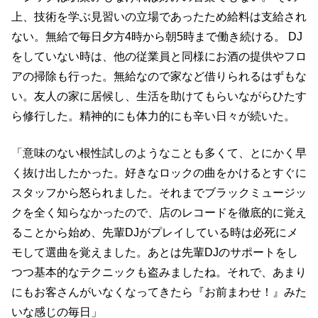
上、技術を学ぶ見習いの立場であったため給料は支給され
ない。無給で毎日夕方4時から朝5時まで働き続ける。 DJ
をしていない時は、他の従業員と同様にお酒の提供やフロ
アの掃除も行った。無給なので家など借りられるはずもな
い。友人の家に居候し、生活を助けてもらいながらひたす
ら修行した。精神的にも体力的にも辛い日々が続いた。
「意味のない根性試しのようなことも多くて、とにかく早
く抜け出したかった。好きなロックの曲をかけるとすぐに
スタッフから怒られました。それまでブラックミュージッ
クを全く知らなかったので、店のレコードを徹底的に覚え
ることから始め、先輩DJがプレイしている時は必死にメ
モして選曲を覚えました。あとは先輩DJのサポートをし
つつ基本的なテクニックも盗みましたね。それで、あまり
にもお客さんがいなくなってきたら『お前まわせ！』みた
いな感じの毎日」