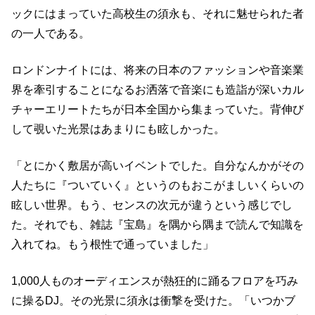
ックにはまっていた高校生の須永も、それに魅せられた者
の一人である。
ロンドンナイトには、将来の日本のファッションや音楽業
界を牽引することになるお洒落で音楽にも造詣が深いカル
チャーエリートたちが日本全国から集まっていた。背伸び
して覗いた光景はあまりにも眩しかった。
「とにかく敷居が高いイベントでした。自分なんかがその
人たちに『ついていく』というのもおこがましいくらいの
眩しい世界。もう、センスの次元が違うという感じでし
た。それでも、雑誌『宝島』を隅から隅まで読んで知識を
入れてね。もう根性で通っていました」
1,000人ものオーディエンスが熱狂的に踊るフロアを巧み
に操るDJ。その光景に須永は衝撃を受けた。「いつかブ