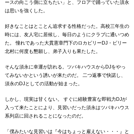
ースの向こう側に立ちたい」と、フロアで踊っていた須永
は思いを強くした。
好きなことはとことん追求する性格だった。高校三年生の
時には、友人宅に居候し、毎日のようにクラブに通いつめ
た。 憧れであった大貫憲章門下のロカビリーDJ・ビリー
北村に何度も懇願し、弟子入りも果たした。
そんな須永に幸運が訪れる。ツバキハウスからDJをやっ
てみないかという誘いが来たのだ。 二つ返事で快諾し、
須永のDJとしての活動が始まった。
しかし、現実は甘くない。 すぐに経験豊富な即戦力DJが
入って来たことにより、見習いだった須永はツバキハウス
系列店に回されることになったのだ。
「僕みたいな見習いは『今はちょっと雇えない・・・』と