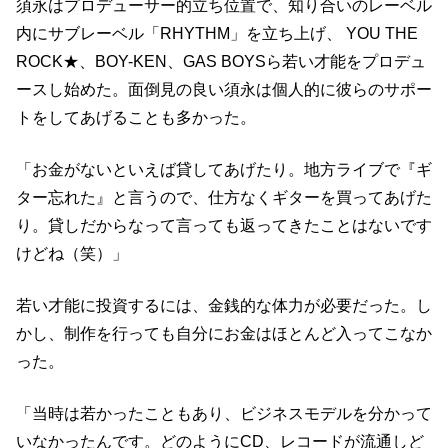
須永はプロデューサー的立ち位置で、知り合いのレーベル
内にサブレーベル「RHYTHM」を立ち上げ、 YOU THE
ROCK★、BOY-KEN、GAS BOYSら若い才能をプロデュ
ースし始めた。面倒見の良い須永は個人的に彼らのサポー
トをしてあげることも多かった。
「お金がないといえば貸してあげたり。地方ライブで『ギ
ター忘れた』と言うので、仕方なくギターを買ってあげた
り。貸しだからなって言っても返ってきたことはないです
けどね（笑）」
若い才能に投資するには、金銭的な体力が必要だった。し
かし、制作を行っても自分にお金はほとんど入ってこなか
った。
「当時は若かったこともあり、ビジネスモデルを分かって
いなかったんです。どのようにCD、レコードが流通しど