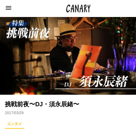
KEYWORD
キーワード
カルチャー
学び
ラジオ
イベント
ライフスタイル
ビジネス
インタビュー
挑戦前夜〜DJ・須永辰緒〜
エンターテインメント
スキルアップ
俳優
2017/03/29
特集
社会
イベントレポート
猪瀬直樹
エンタメ
作家
オンラインサロン
恋愛
政治