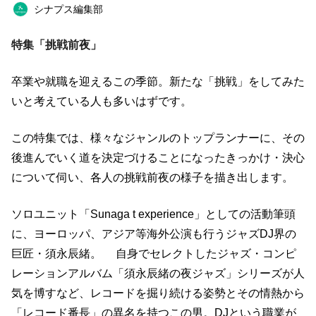
シナプス編集部
BOOK
ネイル
スピリチュアル
おすすめサロン
オフ会
オフ会レポート
特集「挑戦前夜」
タレント
結婚
読書
仕事術
卒業や就職を迎えるこの季節。新たな「挑戦」をしてみた
ファンクラブ
いと考えている人も多いはずです。
この特集では、様々なジャンルのトップランナーに、その
キーワード一覧
後進んでいく道を決定づけることになったきっかけ・決心
について伺い、各人の挑戦前夜の様子を描き出します。
ソロユニット「Sunaga t experience」としての活動筆頭
に、ヨーロッパ、アジア等海外公演も行うジャズDJ界の
巨匠・須永辰緒。 自身でセレクトしたジャズ・コンピ
レーションアルバム「須永辰緒の夜ジャズ」シリーズが人
気を博すなど、レコードを掘り続ける姿勢とその情熱から
「レコード番長」の異名を持つこの男。DJという職業が