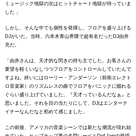
ミュージック地獄の次はヒットチャート地獄が待っていま
した 」
しかし、そんな中でも個性を発揮し、フロアを盛り上げる
DJがいた。当時、六本木青山界隈で超有名だったDJ由井
充だ。
「由井さんは、天才的な閃きの持ち主でした。お客さんの
要望を軽くいなしつつフロアをコントロールしていたんで
すよね。終いにはローリー・アンダーソン（前衛エレクト
ロ音楽家）のリズムレスの曲でフロアをパニックに陥れる
ぐらい盛り上げていました。『天才っているんだなぁ』と
思いました。それを目の当たりにして、DJはエンターテ
イナーなんだなと初めて感じました」
この前後、アメリカの音楽シーンでは新たな潮流が現れ始
めていた。ヒップホップ界の名門レーベルDef Jamの登場