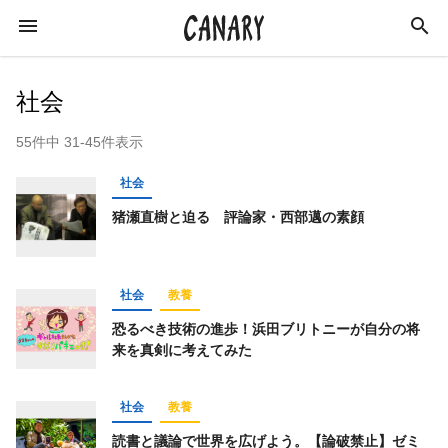
社会
55件中 31-45件表示
KEYWORD
社会
キーワード
猪瀬直樹と迫る 評論家・西部邁の素顔
社会
ビジネス
学び
スキルアップ
社会
教養
経済
政治
猪瀬直樹
作家
お金
恐るべき技術の進歩！浜田ブリトニーが自分の将
カルチャー
特集
ライフスタイル
来を真剣に考えてみた
仕事術
ライフハック
副業
社会
教養
オフ会レポート
読書
複業
イベント
読書と議論で世界を広げよう。【論破禁止】ゼミ