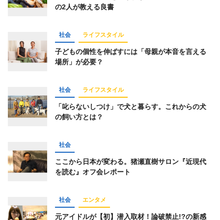
の2人が教える良書
オフ会
ジャーナリスト
テクノロジー
IoT
コミュニティ
インタビュー
社会
ライフスタイル
イベントレポート
連載企画
子どもの個性を伸ばすには「母親が本音を言える
場所」が必要？
エンターテインメント
現代の子ども
子育て
社会
ライフスタイル
「叱らないしつけ」で犬と暮らす。これからの犬
の飼い方とは？
キーワード一覧
社会
ここから日本が変わる。猪瀬直樹サロン『近現代
を読む』オフ会レポート
社会
エンタメ
元アイドルが【初】潜入取材！論破禁止!?の新感