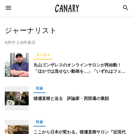
ジャーナリスト
6件中 1-6件表示
KEYWORD
エンタメ
キーワード
丸山ゴンザレスのオンラインサロンが再始動！
「ほかでは流せない動画を…」「いずれはフェス
を…」抱負を語る
カルチャー
ライフスタイル
学び
社会
スキルアップ
ビジネス
健康
特集
猪瀬直樹と迫る 評論家・西部邁の素顔
インタビュー
美容
ダイエット
ラジオ
エンターテインメント
社会
社会
イベントレポート
イベント
恋愛
ここから日本が変わる。猪瀬直樹サロン『近現代