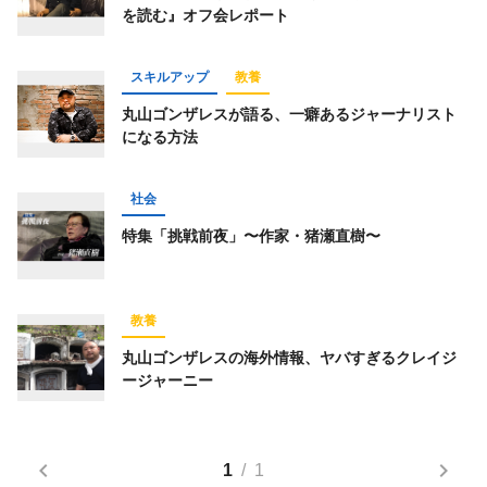
を読む』オフ会レポート
仕事術
スポーツ
トレーニング
経済
ライフハック
お金
占い
趣味
スキルアップ
教養
コミュニティ
オンラインサロン
丸山ゴンザレスが語る、一癖あるジャーナリスト
になる方法
スピリチュアル
経営
オフ会レポート
グルメ
社会
特集「挑戦前夜」〜作家・猪瀬直樹〜
キーワード一覧
教養
丸山ゴンザレスの海外情報、ヤバすぎるクレイジ
ージャーニー
1
/
1