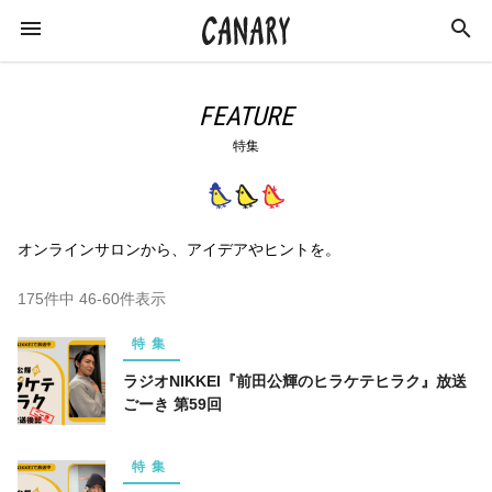
FEATURE
特集
KEYWORD
キーワード
オンラインサロンから、アイデアやヒントを。
ラジオ
特集
カルチャー
イベント
175件中 46-60件表示
インタビュー
学び
イベントレポート
特集
恋愛
オンラインサロン
スキルアップ
ラジオNIKKEI『前田公輝のヒラケテヒラク』放送
ごーき 第59回
占い
ネイル
スピリチュアル
特集
ビジネス
おすすめサロン