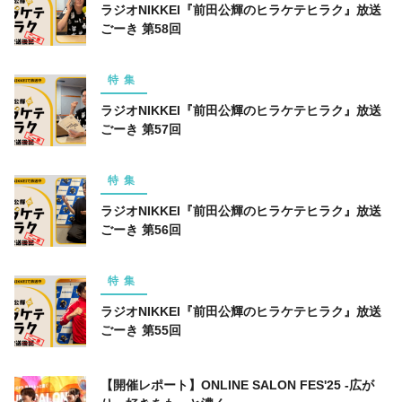
ラジオNIKKEI『前田公輝のヒラケテヒラク』放送
ライフスタイル
エンターテインメント
ごーき 第58回
美容
俳優
ペット
仕事術
特集
美容師
浜田ブリトニー
健康
まとめ
ラジオNIKKEI『前田公輝のヒラケテヒラク』放送
キャンペーン
仕事道具
読書
ごーき 第57回
ビットコイン
連載企画
特集
ラジオNIKKEI『前田公輝のヒラケテヒラク』放送
キーワード一覧
ごーき 第56回
特集
ラジオNIKKEI『前田公輝のヒラケテヒラク』放送
ごーき 第55回
【開催レポート】ONLINE SALON FES'25 -広が