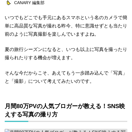
CANARY 編集部
ライフスタイル
エンターテインメント
いつでもどこでも手元にあるスマホという名のカメラで簡
美容
俳優
ペット
仕事術
単に高品質な写真が撮れる昨今、特に意識せずとも当たり
美容師
浜田ブリトニー
健康
まとめ
前のように写真撮影を楽しんでいますよね。
キャンペーン
仕事道具
読書
夏の旅行シーズンになると、いつも以上に写真を撮ったり
ビットコイン
連載企画
撮られたりする機会が増えます。
キーワード一覧
そんな今だからこそ、あえてもう一歩踏み込んで「写真」
と「撮影」について考えてみたいのです。
月間80万PVの人気ブロガーが教える！SNS映
えする写真の撮り方