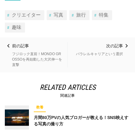
クリエイター
写真
旅行
特集
趣味
前の記事
次の記事
フジロック直前！MONDO GR
パラレルキャリアという選択
OSSOを再始動した大沢伸一を
直撃
RELATED ARTICLES
関連記事
教養
月間80万PVの人気ブロガーが教える！SNS映えす
る写真の撮り方