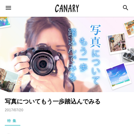
KEYWORD
キーワード
ラジオ
特集
カルチャー
イベント
インタビュー
学び
イベントレポート
写真についてもう一歩踏込んでみる
恋愛
オンラインサロン
スキルアップ
2017/07/20
占い
ネイル
スピリチュアル
特集
ビジネス
おすすめサロン