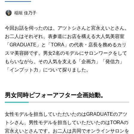
店舗経営術
マーケティング
女性起業家
稲垣 佳乃子
オンラインサロン
オフ会レポート
海外
今回お話を伺ったのは、アツトシさんと宮永えいとさん。
ライフハック
エンターテインメント
お二人はそれぞれ、表参道にお店を構える大人気美容室
教育
西島知宏
仕事道具
読書
「GRADUATE」と「TORA」の代表・店長を務めるカリ
スマ美容師です。男女2名のモデルにサロンワークをして
キーワード一覧
もらいながら、その人気を支える「企画力」「発信力」
「インプット力」について探りました。
男女同時ビフォーアフター企画始動。
女性モデルを担当していただいたのはGRADUATEのアツ
トシさん、男性モデルを担当していただいたのはTORAの
宮永えいとさんです。お二人は共同でオンラインサロンを