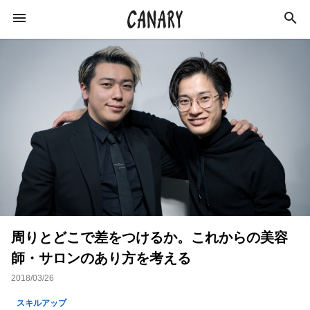
KEYWORD
キーワード
スキルアップ
ビジネス
学び
仕事術
インタビュー
カルチャー
社会
特集
周りとどこで差をつけるか。これからの美容
イベントレポート
ライフスタイル
師・サロンのあり方を考える
美容師
イベント
経営
コミュニティ
2018/03/26
美容
経済
副業
起業
スキルアップ