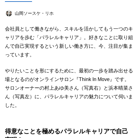
店舗経営術
マーケティング
女性起業家
山岡ソースケ・リホ
オンラインサロン
オフ会レポート
海外
会社員として働きながら、スキルを活かしてもう一つのキ
ライフハック
エンターテインメント
ャリアを歩む「パラレルキャリア」。好きなことに取り組
教育
西島知宏
仕事道具
読書
んで自己実現するという新しい働き方に、今、注目が集ま
っています。
キーワード一覧
やりたいことを形にするために、最初の一歩を踏み出せる
場となるのがオンラインサロン『Think In Move』です。
サロンオーナーの村上あゆ美さん（写真右）と浜本晴菜さ
ん（写真左）に、パラレルキャリアの魅力について伺いま
した。
得意なことを極めるパラレルキャリアで自己