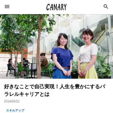
KEYWORD
キーワード
スキルアップ
ビジネス
学び
仕事術
インタビュー
カルチャー
社会
特集
好きなことで自己実現！人生を豊かにするパ
イベントレポート
ライフスタイル
ラレルキャリアとは
美容師
イベント
経営
コミュニティ
2018/06/21
美容
経済
副業
起業
スキルアップ