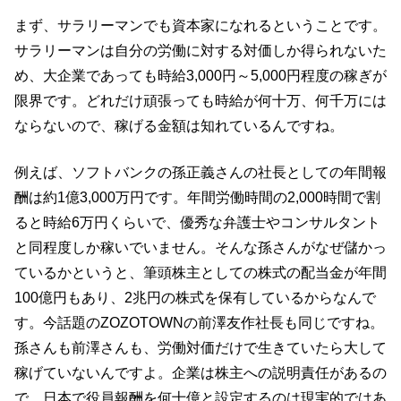
まず、サラリーマンでも資本家になれるということです。
サラリーマンは自分の労働に対する対価しか得られないた
め、大企業であっても時給3,000円～5,000円程度の稼ぎが
限界です。どれだけ頑張っても時給が何十万、何千万には
ならないので、稼げる金額は知れているんですね。
例えば、ソフトバンクの孫正義さんの社長としての年間報
酬は約1億3,000万円です。年間労働時間の2,000時間で割
ると時給6万円くらいで、優秀な弁護士やコンサルタント
と同程度しか稼いでいません。そんな孫さんがなぜ儲かっ
ているかというと、筆頭株主としての株式の配当金が年間
100億円もあり、2兆円の株式を保有しているからなんで
す。今話題のZOZOTOWNの前澤友作社長も同じですね。
孫さんも前澤さんも、労働対価だけで生きていたら大して
稼げていないんですよ。企業は株主への説明責任があるの
で、日本で役員報酬を何十億と設定するのは現実的ではあ