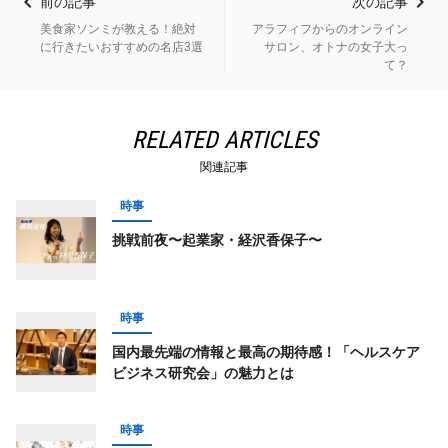
前の記事
次の記事
美食家ソンミが教える！絶対
アラフィフからのオンライン
に行きたいおすすめの名店3選
サロン、オトナの女子大っ
て？
RELATED ARTICLES
関連記事
時事
挑戦前夜〜起業家・経沢香保子〜
時事
国内最先端の情報と最高の期待感！「ヘルスケア
ビジネス研究会」の魅力とは
時事