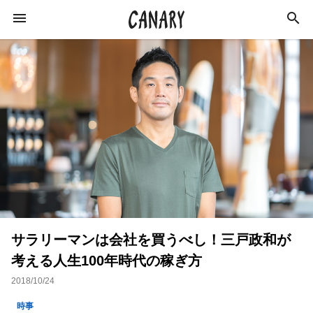
KEYWORD
キーワード
ビジネス
スキルアップ
学び
社会
経済
仕事術
ライフスタイル
お金
サラリーマンは会社を買うべし！三戸政和が
特集
経営
カルチャー
インタビュー
考える人生100年時代の稼ぎ方
イベント
イベントレポート
起業
2018/10/24
副業
コミュニティ
美容師
猪瀬直樹
時事