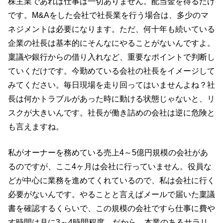
株主業であれば仕事は一切ありません。配当金を得るだけ
です。M&Aをした会社で社長業を行う場合は、多少のマ
ネジメントは必要になります。ただ、何十年も続いている
企業の社長は基本的にそんなにやることがないんですよ。
稟議や銀行からの借り入れなど、重要なポイントで判断し
ていくだけです。今勤めている会社の社長をイメージして
みてください。毎日現場を走り回ってはいませんよね？社
長は何かトラブルがあった時に動ける状態じゃないと、リ
スクが大きいんです。社長が働き詰めの会社は逆に危険と
も言えますね。
私がオーナーを務めている売上4～5億円規模の会社があ
るのですが、ここ4ヶ月は会社に行っていません。役員な
どが中心に業務を進めてくれているので、私は会社に行く
必要がないんです。やることと言えばメールで届いた稟議
書を確認するくらいで、この規模の会社ですら仕事に費や
す時間は月に3～4時間程度。だから、本業のあるサラリ