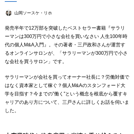
店舗経営術
マーケティング
作家
山岡ソースケ・リホ
オフ会レポート
政治
女性起業家
発売半年で12万部を突破したベストセラー書籍『サラリ
美容
オンラインサロン
投資
海外
ーマンは300万円で小さな会社を買いなさい 人生100年時
ライフハック
代の個人M&A入門』。その著者・三戸政和さんが運営す
るオンラインサロンが、「サラリーマンが300万円で小さ
キーワード一覧
な会社を買うサロン」です。
サラリーマンが会社を買ってオーナー社長に？労働対価で
はなく資本家として稼ぐ？個人M&Aのスタンフォード大
学を目指す？今までの”働く”という概念を根底から覆すキ
ャリアのあり方について、三戸さんに詳しくお話を伺いま
した。