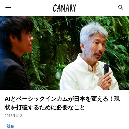
KEYWORD
キーワード
ビジネス
スキルアップ
学び
社会
経済
仕事術
ライフスタイル
お金
AIとベーシックインカムが日本を変える！現
特集
経営
カルチャー
インタビュー
状を打破するために必要なこと
イベント
イベントレポート
起業
2018/11/12
副業
コミュニティ
美容師
猪瀬直樹
社会