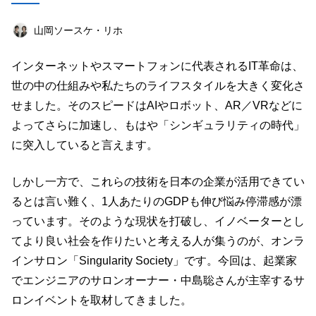
店舗経営術
マーケティング
作家
山岡ソースケ・リホ
オフ会レポート
政治
女性起業家
インターネットやスマートフォンに代表されるIT革命は、
美容
オンラインサロン
投資
海外
世の中の仕組みや私たちのライフスタイルを大きく変化さ
ライフハック
せました。そのスピードはAIやロボット、AR／VRなどに
よってさらに加速し、もはや「シンギュラリティの時代」
キーワード一覧
に突入していると言えます。
しかし一方で、これらの技術を日本の企業が活用できてい
るとは言い難く、1人あたりのGDPも伸び悩み停滞感が漂
っています。そのような現状を打破し、イノベーターとし
てより良い社会を作りたいと考える人が集うのが、オンラ
インサロン「Singularity Society」です。今回は、起業家
でエンジニアのサロンオーナー・中島聡さんが主宰するサ
ロンイベントを取材してきました。