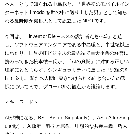
本人」として知られる中島聡と、「世界初のモバイルイン
ターネット i-mode を世の中に送り出した男」として知ら
れる夏野剛が発起人として設立した NPO です。
今回は、「Invent or Die – 未来の設計者たちへ:3」と題
し、ソフトウェアエンジニアである中島聡と、半世紀以上
にわたり、世界のITビジネスの最先端で巨大企業の経営に
携わってきた松本徹三氏が、「AIの真髄」に対する正しい
理解にとどまらず、シンギュラリティに達した「究極のA
I」に対し、私たち人間に突きつけられる向き合い方の選
択についてまで、グローバルな観点から議論します。
＜キーワード＞
AIが神になる、BS（Before Singularity）、AS（After Sing
ularity）、AI政府、科学と宗教、理想的な共産主義、哲人