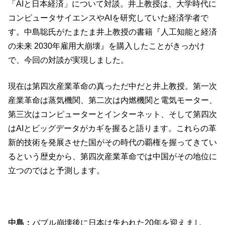
「AIと日本経済」について対談。井上教授は、大学時代に
コンピュータサイエンスやAIを研究していた経済学者で
す。中島聡氏がたまたま井上教授の書籍『人工知能と経済
の未来 2030年雇用大崩壊』を購入したことがきっかけ
で、今回の対談が実現しました。
現在は第四次産業革命の真っただ中だと井上教授。第一次
産業革命は蒸気機関、第二次は内燃機関と電気モーター、
第三次はコンピューターとインターネット、そして第四次
はAIとビッグデータがカギを握ると語ります。これらの革
新的技術を発展させた国がその時代の覇権を握ってきてい
るという歴史から、第四次産業革命では中国がその地位に
立つのではと予測します。
中島：
バブル崩壊後に日本は失われた20年を迎えまし