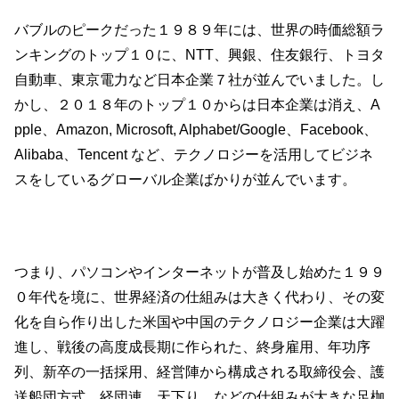
バブルのピークだった１９８９年には、世界の時価総額ラ
ンキングのトップ１０に、NTT、興銀、住友銀行、トヨタ
自動車、東京電力など日本企業７社が並んでいました。し
かし、２０１８年のトップ１０からは日本企業は消え、A
pple、Amazon, Microsoft, Alphabet/Google、Facebook、
Alibaba、Tencent など、テクノロジーを活用してビジネ
スをしているグローバル企業ばかりが並んでいます。
つまり、パソコンやインターネットが普及し始めた１９９
０年代を境に、世界経済の仕組みは大きく代わり、その変
化を自ら作り出した米国や中国のテクノロジー企業は大躍
進し、戦後の高度成長期に作られた、終身雇用、年功序
列、新卒の一括採用、経営陣から構成される取締役会、護
送船団方式、経団連、天下り、などの仕組みが大きな足枷