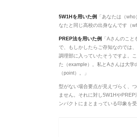
5W1Hを用いた例
「あなたは（
who
なたと同じ高校の出身なんです（
w
PREP法を用いた例
「
A
さんのこと
で、もしかしたらご存知なのでは、
調理部に入っていたそうですよ。こ
た（
example
）。私と
A
さんは大学
（
point
）。」
型がない場合要点が見えづらく、つ
ません。それに対し
5W1H
や
PREP
ンパクトにまとまっている印象を受