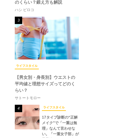
のくらい？鍛え方も解説
ハシ ビロコ
3
ライフスタイル
【男女別・身長別】ウエストの
平均値と理想サイズってどのく
らい？
サトートモロー
ライフスタイル
4
17タイプ診断の“正解
メイク”で「一重は無
理」なんて言わせな
い。「一重女子部」が