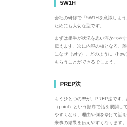
5W1H
会社の研修で「
5W1H
を意識しよう
ためにも大切な型です。
まずは相手が状況を思い浮かべやす
伝えます。次に内容の核となる、誰
になぜ（
why
）、どのように（
how
もらうことができるでしょう。
PREP
法
もうひとつの型が、
PREP
法です。
（
point
）という順序で話を展開し
やすくなり、理由や例を挙げて話を
来事の結果を伝えやすくなります。