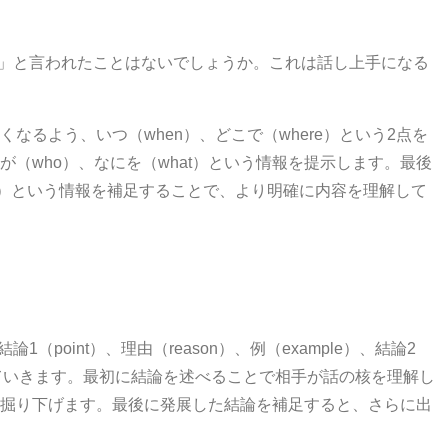
」と言われたことはないでしょうか。これは話し上手になる
くなるよう、いつ（
when
）、どこで（
where
）という
2
点を
が（
who
）、なにを（
what
）という情報を提示します。最後
）という情報を補足することで、より明確に内容を理解して
結論
1
（
point
）、理由（
reason
）、例（
example
）、結論
2
ていきます。最初に結論を述べることで相手が話の核を理解し
掘り下げます。最後に発展した結論を補足すると、さらに出