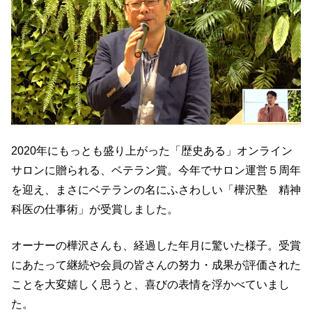
2020年にもっとも盛り上がった「歴史ある」オンライン
サロンに贈られる、ベテラン賞。今年でサロン運営５周年
を迎え、まさにベテランの名にふさわしい「樺沢塾 精神
科医の仕事術」が受賞しました。
オーナーの樺沢さんも、経過した年月に驚いた様子。受賞
にあたって継続や会員の皆さんの努力・成果が評価された
ことを大変嬉しく思うと、喜びの表情を浮かべていまし
た。