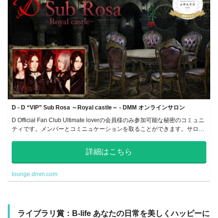
D - D “VIP” Sub Rosa ～Royal castle～ - DMM オンラインサロン
D Official Fan Club Ultimate loverの会員様のみ参加可能な秘密のコミュニ
ティです。メンバーとコミニュケーションを取ることができます。サロン
が初めての方や閲覧のみという方も大歓迎です！
詳細はこちら
lounge.dmm.com
ライブラリ賞：B-life あなたの日常を美しくハッピーに