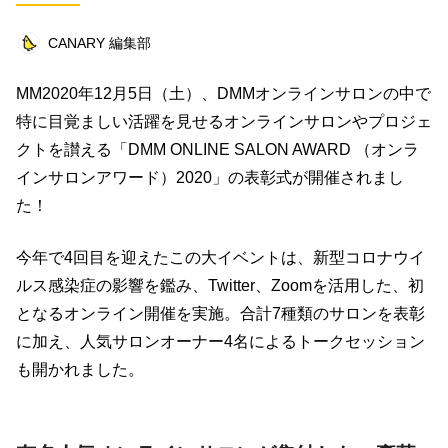
オフ会レポート
クリエイター
趣味
CANARY 編集部
ダンス
グルメ
社会
ビジネス
MM2020年12月5日（土）、DMMオンラインサロンの中で
仕事術
お笑い芸人
漫画
特に目覚ましい活躍を見せるオンラインサロンやプロジェ
コミュニティ
タレント
高木里代子
クトを讃える「DMM ONLINE SALON AWARD （オンラ
インサロンアワード）2020」の表彰式が開催されまし
連載企画
高屋校長
オフ会
た！
キーワード一覧
今年で4回目を迎えたこの大イベントは、新型コロナウイ
ルス感染症の影響を鑑み、Twitter、Zoomを活用した、初
となるオンライン開催を実施。合計7種類のサロンを表彰
に加え、人気サロンオーナー4名によるトークセッション
も開かれました。