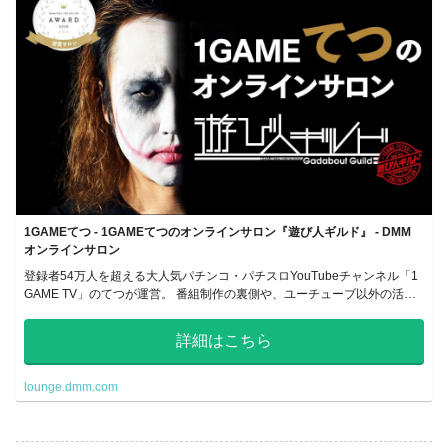
1GAMEてつ - 1GAMEてつのオンラインサロン『遊び人ギルド』 - DMM
オンラインサロン
登録者54万人を超える大人気パチンコ・パチスロYouTubeチャンネル「1
GAME TV」のてつが運営。 番組制作の裏側や、ユーチューブ以外の活動
（執筆、イベント）をリアルタイムに更新しています。
詳細はこちら
lounge.dmm.com