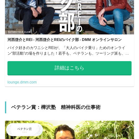
河西啓介とREI - 河西啓介とREIのバイク部 - DMM オンラインサロン
バイク好きのカワニシとREIが、「大人のバイク乗り」ためのオンライ
ン“部活動”の場を作りました！若手も、ベテランも、ツーリング派も、レ
ース好きも。バイクを通じてつながる仲間と一緒に遊びませんか？
詳細はこちら
lounge.dmm.com
ベテラン賞：樺沢塾 精神科医の仕事術