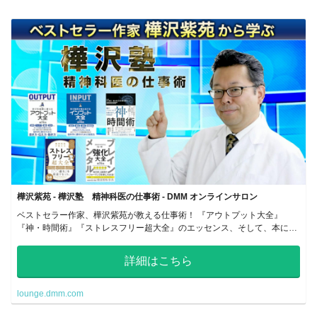
樺沢紫苑 - 樺沢塾 精神科医の仕事術 - DMM オンラインサロン
ベストセラー作家、樺沢紫苑が教える仕事術！ 『アウトプット大全』
『神・時間術』『ストレスフリー超大全』のエッセンス、そして、本には
書き切れなかった深い内容を「動画」で学び、「アウトプット実践」によ
って習慣化していきます。
詳細はこちら
lounge.dmm.com