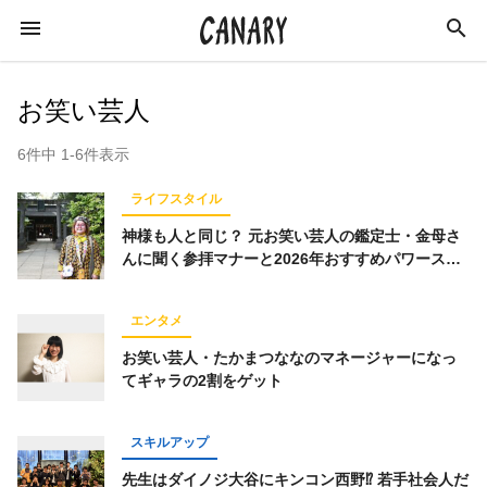
お笑い芸人
6件中 1-6件表示
KEYWORD
ライフスタイル
キーワード
神様も人と同じ？ 元お笑い芸人の鑑定士・金母さ
んに聞く参拝マナーと2026年おすすめパワースポ
ット
カルチャー
ライフスタイル
学び
エンタメ
スキルアップ
ビジネス
健康
特集
お笑い芸人・たかまつななのマネージャーになっ
インタビュー
美容
ダイエット
てギャラの2割をゲット
ラジオ
エンターテインメント
社会
スキルアップ
イベントレポート
イベント
恋愛
先生はダイノジ大谷にキンコン西野⁉ 若手社会人だ