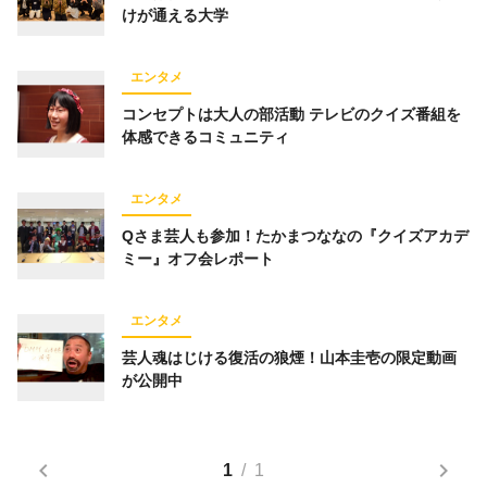
けが通える大学
仕事術
スポーツ
トレーニング
経済
ライフハック
お金
占い
趣味
エンタメ
コミュニティ
オンラインサロン
コンセプトは大人の部活動 テレビのクイズ番組を
体感できるコミュニティ
スピリチュアル
経営
オフ会レポート
グルメ
エンタメ
Qさま芸人も参加！たかまつななの『クイズアカデ
ミー』オフ会レポート
キーワード一覧
エンタメ
芸人魂はじける復活の狼煙！山本圭壱の限定動画
が公開中
1
/
1