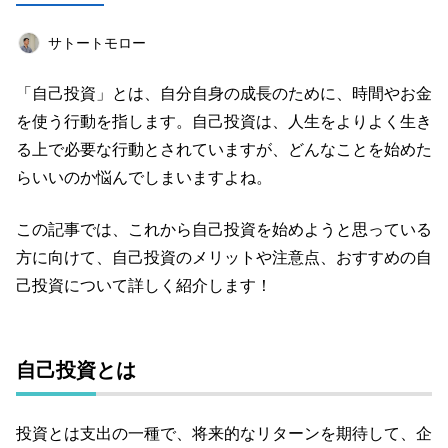
店舗経営術
マーケティング
女性起業家
サトートモロー
オンラインサロン
オフ会レポート
海外
「自己投資」とは、自分自身の成長のために、時間やお金
ライフハック
エンターテインメント
を使う行動を指します。自己投資は、人生をよりよく生き
教育
西島知宏
仕事道具
読書
る上で必要な行動とされていますが、どんなことを始めた
らいいのか悩んでしまいますよね。
キーワード一覧
この記事では、これから自己投資を始めようと思っている
方に向けて、自己投資のメリットや注意点、おすすめの自
己投資について詳しく紹介します！
自己投資とは
投資とは支出の一種で、将来的なリターンを期待して、企