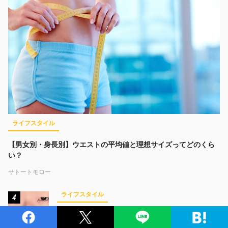
ライフスタイル
【男女別・身長別】ウエストの平均値と理想サイズってどのくら
い？
サトートモロー
ライフスタイル
4
17タイプ診断の“正解メイク”で「一重は無理」な
んて言わせない。「一重女子部」が目指すのは、