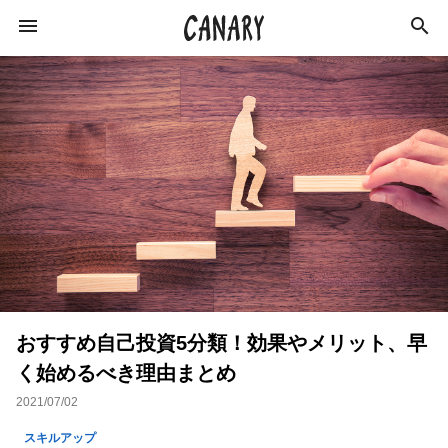
KEYWORD
キーワード
スキルアップ
ビジネス
学び
仕事術
インタビュー
カルチャー
社会
特集
おすすめ自己投資5分類！効果やメリット、早
イベントレポート
ライフスタイル
く始めるべき理由まとめ
美容師
イベント
経営
コミュニティ
2021/07/02
美容
経済
副業
起業
スキルアップ