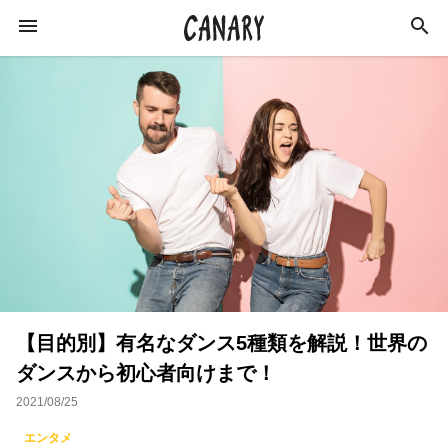
KEYWORD
キーワード
カルチャー
エンターテインメント
学び
インタビュー
スキルアップ
【目的別】有名なダンス5種類を解説！世界の
イベントレポート
ライフスタイル
ダンスから初心者向けまで！
イベント
音楽
占い
恋愛
2021/08/25
アイドル
スピリチュアル
特集
エンタメ