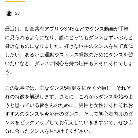
オフ会レポート
クリエイター
趣味
SJ
ダンス
グルメ
社会
ビジネス
最近は、動画共有アプリや
SNS
などでダンス動画が手軽
仕事術
お笑い芸人
漫画
に見られるようになり、誰にとってもダンスはずいぶんと
コミュニティ
タレント
高木里代子
身近なものになりました。好きな歌手のダンスを見て真似
したい、あるいは運動やストレス発散のためにダンスを習
連載企画
高屋校長
オフ会
いたいなど、ダンスに関心を持つ理由も人それぞれでしょ
う。
キーワード一覧
この記事では、主なダンス
5
種類を細かく分類し、それぞ
れの特徴を解説します。さらに、これからダンスを始めよ
うと思っている皆さんのために、男性と女性にそれぞれお
すすめのダンスや今流行のダンス、そして初心者向けのダ
ンスをピックアップしてお伝えしていきますので、ぜひ自
分に合ったダンスを見つけてください。