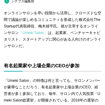
シナプス編集部
恋愛
政治
占い
BOOK
ネイル
オンラインサロンを早い段階から活用し、クローズドな空
スピリチュアル
おすすめサロン
オフ会
間で議論が楽しめるコミュニティを形成した株式会社The
オフ会レポート
タレント
結婚
読書
Startup代表取締役、梅木雄平氏。彼が主宰するオンライ
ンサロン
「Umeki Salon」
は、起業家、ベンチャーキャピ
仕事術
ファンクラブ
タリスト、スタートアップに関心がある人向けのオンライ
ンサロンだ。
キーワード一覧
有名起業家や上場企業のCEOが参加
「Umeki Salon」の特徴は何と言っても、サロンメンバー
が豪華なことだろう。有名起業家や上場企業のCEO、経
営者が多く参加しており、毎年、サロン内で人気投票「U
meki Salon総選挙」が開催されている。2016年の選挙の