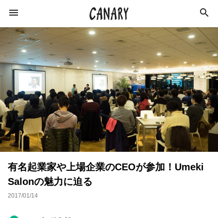
KEYWORD
キーワード
カルチャー
学び
ラジオ
イベント
ライフスタイル
ビジネス
インタビュー
有名起業家や上場企業のCEOが参加！Umeki
エンターテインメント
スキルアップ
Salonの魅力に迫る
俳優
特集
社会
イベントレポート
2017/01/14
猪瀬直樹
作家
オンラインサロン