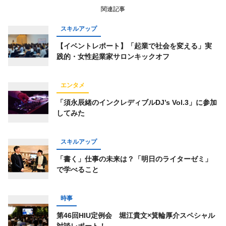
関連記事
スキルアップ
【イベントレポート】「起業で社会を変える」実
践的・女性起業家サロンキックオフ
エンタメ
「須永辰緒のインクレディブルDJ’s Vol.3」に参加
してみた
スキルアップ
「書く」仕事の未来は？「明日のライターゼミ」
で学べること
時事
第46回HIU定例会 堀江貴文×箕輪厚介スペシャル
対談レポート！