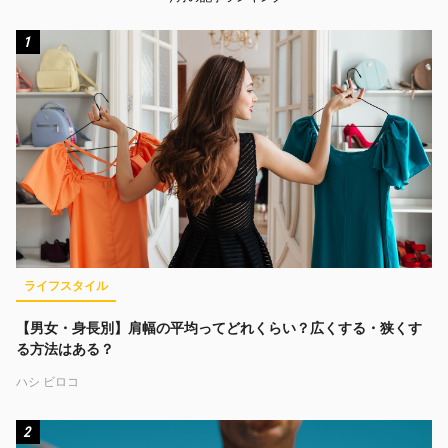
インタビュー
イベントレポート
Fintech
1
AI
起業
オフ会レポート
アニメ
落合陽一
漫画
メディア
テクノロジー
IoT
キーワード一覧
ライフスタイル
【男女・身長別】肩幅の平均ってどれくらい？広くする・狭くす
る方法はある？
ハシ ビロコ
2