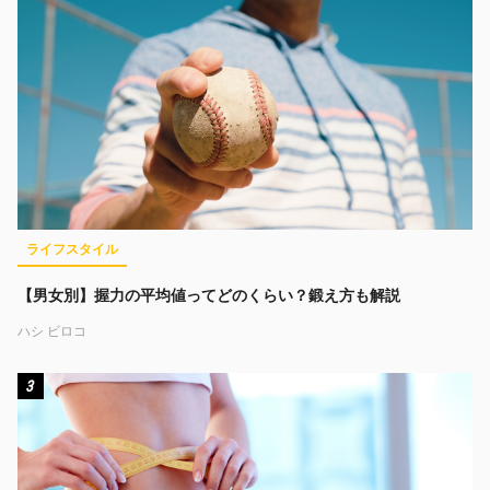
ライフスタイル
【男女別】握力の平均値ってどのくらい？鍛え方も解説
ハシ ビロコ
3