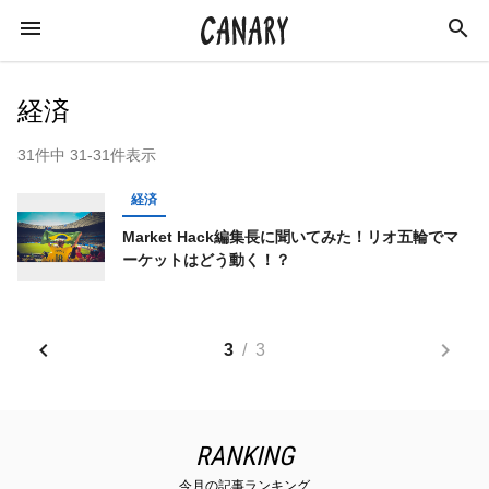
経済
31件中 31-31件表示
KEYWORD
経済
キーワード
Market Hack編集長に聞いてみた！リオ五輪でマ
ーケットはどう動く！？
経済
ビジネス
学び
お金
スキルアップ
投資
社会
仮想通貨
3
/
3
株
ビットコイン
ライフスタイル
広瀬隆雄
ブロックチェーン
田中博文
RANKING
金融
海外
IT
南詳憲
今月の記事ランキング