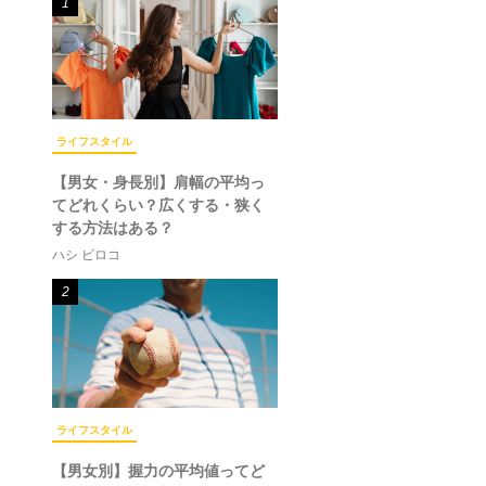
1
ライフスタイル
【男女・身長別】肩幅の平均っ
てどれくらい？広くする・狭く
する方法はある？
ハシ ビロコ
2
ライフスタイル
【男女別】握力の平均値ってど