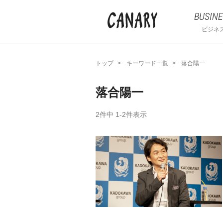
BUSINE
ビジネ
トップ
キーワード一覧
落合陽一
落合陽一
2件中 1-2件表示