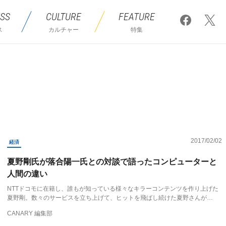
SS
CULTURE
FEATURE
ス
カルチャー
特集
2017/02/02
経済
夏野剛氏が落合陽一氏との対談で語ったコンピューターと
人間の違い
NTTドコモに在籍し、誰もが知っている様々なキラーコンテンツを作り上げた
夏野剛。数々のサービスを立ち上げて、ヒットを飛ばし続けた夏野さんが…
CANARY 編集部