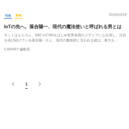
2016/10/18
社会
教養
IoTの先へ。落合陽一、現代の魔法使いと呼ばれる男とは
ネットはもちろん、BBCやCNNをはじめ世界各国のメディアにも出演し、注目
を浴び続けている落合陽一さん。現代の魔術師と言われる彼は、東大を…
CANARY 編集部
1