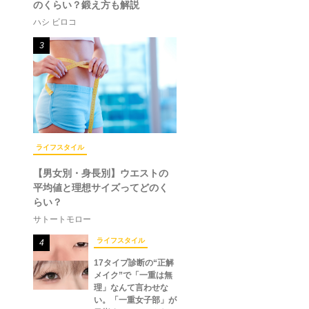
のくらい？鍛え方も解説
ハシ ビロコ
3
ライフスタイル
【男女別・身長別】ウエストの
平均値と理想サイズってどのく
らい？
サトートモロー
ライフスタイル
4
17タイプ診断の“正解
メイク”で「一重は無
理」なんて言わせな
い。「一重女子部」が