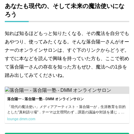
あなたも現代の、そして未来の魔法使いにな
ろう
知れば知るほどもっと知りたくなる、その魔法を自分でも
あやつり、使ってみたくなる。そんな落合陽一さんがオー
ナーのオンラインサロンは、すぐ下のリンクからどうぞ。
すでに本などを読んで興味を持っていた方も、ここで初め
て落合陽一さんの存在を知った方もぜひ、魔法への1歩を
踏み出してみてくださいね。
落合陽一 - 落合陽一塾 - DMM オンラインサロン
「現代の魔法使い」メディアアーティスト・落合陽一が，生涯教育を目的
とした"真剣語り場"．テーマは文理問わず，課題の議論や対談を通じ，世
界を広げ、知的好奇心がくすぐられる体験をしたい方はぜひ．
lounge.dmm.com