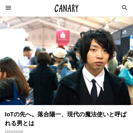
KEYWORD
キーワード
カルチャー
ライフスタイル
学び
健康
スキルアップ
ダイエット
美容
エンターテインメント
インタビュー
IoTの先へ。落合陽一、現代の魔法使いと呼ば
トレーニング
スポーツ
恋愛
れる男とは
ライフハック
特集
イベントレポート
2016/10/18