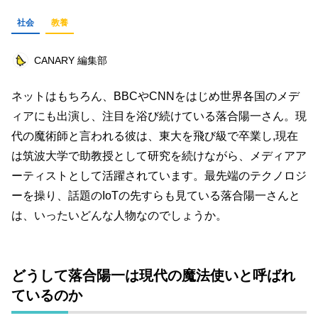
ビジネス
イベント
趣味
占い
社会
教養
料理
仕事術
スピリチュアル
CANARY 編集部
オフ会レポート
クリエイター
グルメ
ネットはもちろん、BBCやCNNをはじめ世界各国のメデ
社会
ファッション
音楽
海外
ィアにも出演し、注目を浴び続けている落合陽一さん。現
コミュニティ
代の魔術師と言われる彼は、東大を飛び級で卒業し,現在
は筑波大学で助教授として研究を続けながら、メディアア
キーワード一覧
ーティストとして活躍されています。最先端のテクノロジ
ーを操り、話題のIoTの先すらも見ている落合陽一さんと
は、いったいどんな人物なのでしょうか。
どうして落合陽一は現代の魔法使いと呼ばれ
ているのか