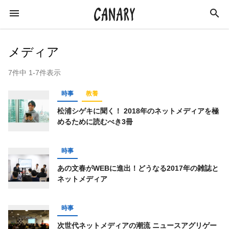
メディア
7件中 1-7件表示
KEYWORD
時事
教養
キーワード
松浦シゲキに聞く！ 2018年のネットメディアを極
めるために読むべき3冊
カルチャー
ライフスタイル
学び
時事
スキルアップ
ビジネス
健康
特集
あの文春がWEBに進出！どうなる2017年の雑誌と
インタビュー
美容
ダイエット
ネットメディア
ラジオ
エンターテインメント
社会
時事
イベントレポート
イベント
恋愛
次世代ネットメディアの潮流 ニュースアグリゲー