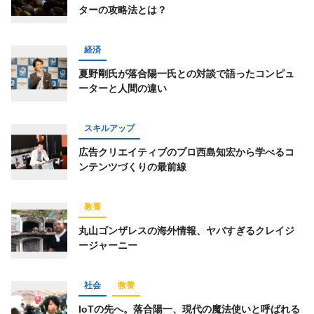
ターの攻略法とは？
仕事術
スポーツ
トレーニング
経済
ライフハック
お金
占い
趣味
経済
コミュニティ
オンラインサロン
夏野剛氏が落合陽一氏との対談で語ったコンピュ
ーターと人間の違い
スピリチュアル
経営
オフ会レポート
グルメ
スキルアップ
広告クリエイティブのプロ西島知宏から学べるコ
ンテンツづくりの最前線
キーワード一覧
教養
丸山ゴンザレスの海外情報、ヤバすぎるクレイジ
ージャーニー
社会
教養
IoTの先へ。落合陽一、現代の魔法使いと呼ばれる