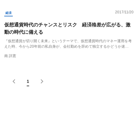
2017/11/20
経済
仮想通貨時代のチャンスとリスク 経済格差が広がる、激
動の時代に備える
『仮想通貨が切り開く未来』というテーマで、仮想通貨時代のマネー運用を考
えた時、今から20年前の私自身が、会社勤めを辞めて独立するかどうか迷…
南 詳憲
1