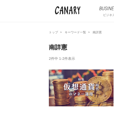
BUSINE
ビジネ
トップ
キーワード一覧
南詳憲
南詳憲
2件中 1-2件表示