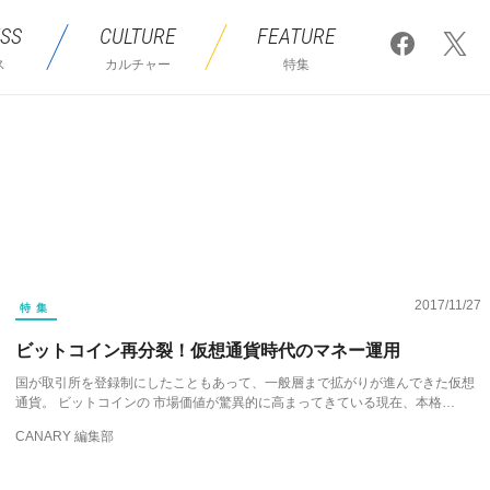
SS
CULTURE
FEATURE
ス
カルチャー
特集
2017/11/27
特集
ビットコイン再分裂！仮想通貨時代のマネー運用
国が取引所を登録制にしたこともあって、一般層まで拡がりが進んできた仮想
通貨。 ビットコインの 市場価値が驚異的に高まってきている現在、本格…
CANARY 編集部