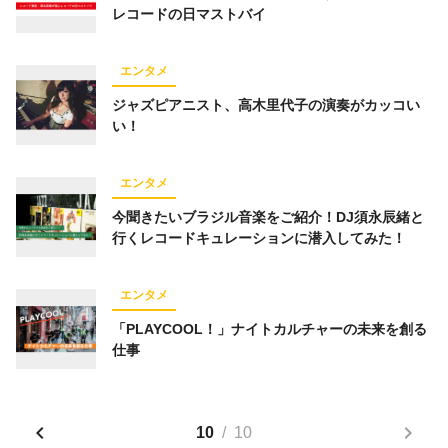
レコードの日マストバイ
オフ会レポート
クリエイター
趣味
ダンス
グルメ
社会
ビジネス
エンタメ
仕事術
お笑い芸人
漫画
ジャズピアニスト、高木里代子の演奏がカッコい
い！
コミュニティ
タレント
高木里代子
連載企画
エンタメ
高屋校長
オフ会
今聞きたいブラジル音楽をご紹介！DJ須永辰緒と
行くレコードキュレーションに潜入してみた！
キーワード一覧
エンタメ
「PLAYCOOL！」ナイトカルチャーの未来を創る
仕事
10
/
10