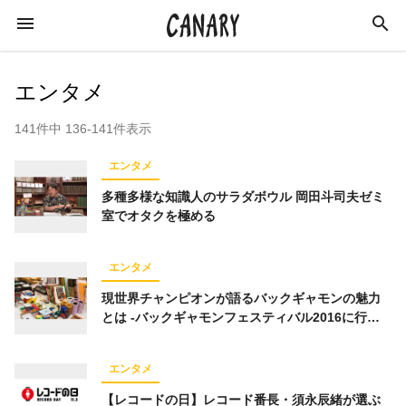
エンタメ
141件中 136-141件表示
KEYWORD
エンタメ
キーワード
多種多様な知識人のサラダボウル 岡田斗司夫ゼミ
室でオタクを極める
カルチャー
エンターテインメント
学び
エンタメ
インタビュー
スキルアップ
現世界チャンピオンが語るバックギャモンの魅力
イベントレポート
ライフスタイル
とは -バックギャモンフェスティバル2016に行っ
てきた
イベント
音楽
占い
恋愛
エンタメ
アイドル
スピリチュアル
特集
【レコードの日】レコード番長・須永辰緒が選ぶ