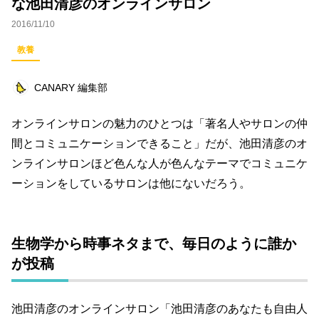
な池田清彦のオンラインサロン
ビジネス
イベント
趣味
占い
2016/11/10
料理
仕事術
スピリチュアル
教養
オフ会レポート
クリエイター
グルメ
CANARY 編集部
社会
ファッション
音楽
海外
オンラインサロンの魅力のひとつは「著名人やサロンの仲
コミュニティ
間とコミュニケーションできること」だが、池田清彦のオ
ンラインサロンほど色んな人が色んなテーマでコミュニケ
キーワード一覧
ーションをしているサロンは他にないだろう。
生物学から時事ネタまで、毎日のように誰か
が投稿
池田清彦のオンラインサロン「池田清彦のあなたも自由人