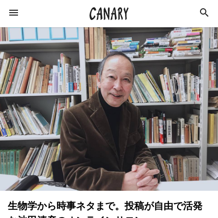
KEYWORD
キーワード
カルチャー
ライフスタイル
学び
健康
スキルアップ
ダイエット
美容
エンターテインメント
インタビュー
トレーニング
スポーツ
恋愛
生物学から時事ネタまで。投稿が自由で活発
ライフハック
特集
イベントレポート