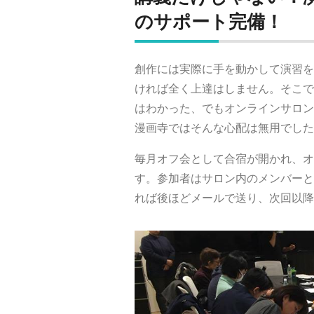
のサポート完備！
創作には実際に手を動かして演習を
ければ全く上達はしません。そこで
はわかった、でもオンラインサロン
漫画寺ではそんな心配は無用でした
毎月オフ会として合宿が開かれ、オ
す。参加者はサロン内のメンバーと
れば後ほどメールで送り、次回以降