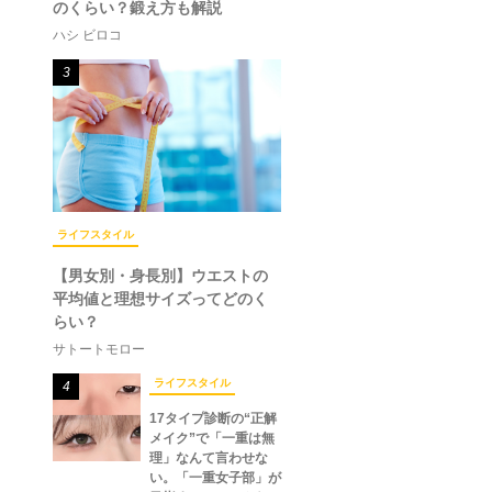
のくらい？鍛え方も解説
ハシ ビロコ
3
ライフスタイル
【男女別・身長別】ウエストの
平均値と理想サイズってどのく
らい？
サトートモロー
ライフスタイル
4
17タイプ診断の“正解
メイク”で「一重は無
理」なんて言わせな
い。「一重女子部」が