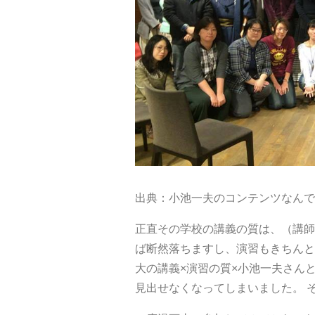
出典：小池一夫のコンテンツなんで
正直その学校の講義の質は、（講師
ば断然落ちますし、演習もきちんと
大の講義×演習の質×小池一夫さん
見出せなくなってしまいました。 