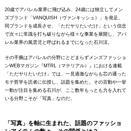
20
歳でアパレル業界に飛び込み、
24
歳には独立してメン
ズブランド「
VANQUISH
（ヴァンキッシュ）」を発足。
同ブランドを成長させ、「ただヤりたいだけ」という信念
で次々に常識を打ち破りながら様々な事業を展開し、アパ
レル業界の風雲児と呼ばれるまでになった石川涼。
その手腕はアパレルの分野にとどまらずメンズファッショ
ン
WEB
マガジン『
MTRL（
マテリアル）』における連載
「ただヤりたいだけ」では、一見過激ながらも芯の通った
モテ哲学を読者に伝授し、話題を集めた。その言動や一挙
一動が注目を集める石川が、ここ数年もっとも力を入れて
いる分野こそが「写真」なのだ。
「写真」を軸に生まれた、話題のファッショ