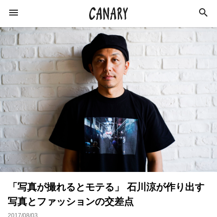
KEYWORD
キーワード
カルチャー
ライフスタイル
学び
健康
スキルアップ
ダイエット
美容
エンターテインメント
インタビュー
「写真が撮れるとモテる」 石川涼が作り出す
トレーニング
スポーツ
恋愛
写真とファッションの交差点
ライフハック
特集
イベントレポート
2017/08/03