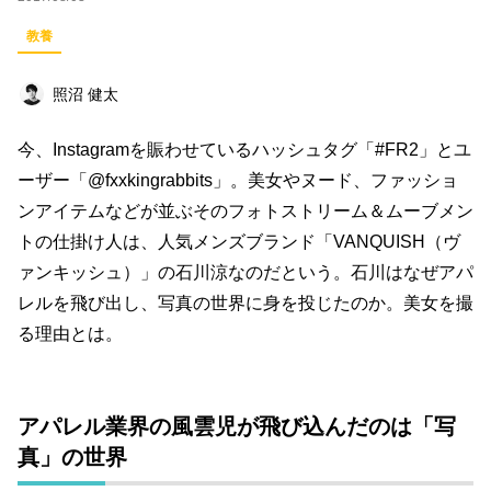
ビジネス
イベント
趣味
占い
教養
料理
仕事術
スピリチュアル
照沼 健太
オフ会レポート
クリエイター
グルメ
今、Instagramを賑わせているハッシュタグ「#FR2」とユ
社会
ファッション
音楽
海外
ーザー「@fxxkingrabbits」。美女やヌード、ファッショ
コミュニティ
ンアイテムなどが並ぶそのフォトストリーム＆ムーブメン
トの仕掛け人は、人気メンズブランド「VANQUISH（ヴ
キーワード一覧
ァンキッシュ）」の石川涼なのだという。石川はなぜアパ
レルを飛び出し、写真の世界に身を投じたのか。美女を撮
る理由とは。
アパレル業界の風雲児が飛び込んだのは「写
真」の世界