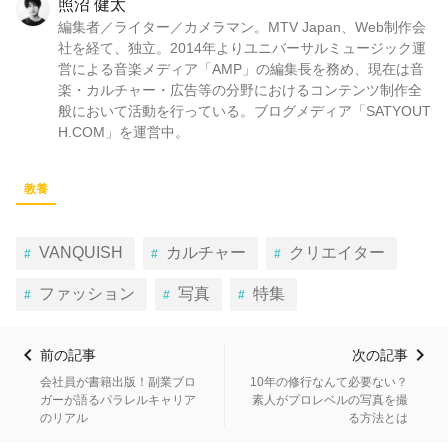
照沼 健太
編集者／ライター／カメラマン。MTV Japan、Web制作会
社を経て、独立。2014年よりユニバーサルミュージック運
営による音楽メディア「AMP」の編集長を務め、現在は音
楽・カルチャー・広告等の分野におけるコンテンツ制作全
般において活動を行っている。ブログメディア「SATYOUT
H.COM」を運営中。
教養
VANQUISH
カルチャー
クリエイター
ファッション
写真
特集
前の記事
次の記事
会社員が書籍出版！副業ブロ
10年の修行なんて必要ない？
ガーが語るパラレルキャリア
素人がプロレベルの写真を撮
のリアル
る方法とは