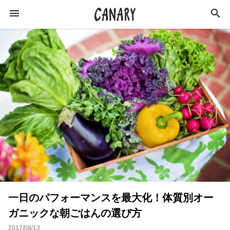
KEYWORD
キーワード
カルチャー
ライフスタイル
学び
健康
スキルアップ
ダイエット
美容
エンターテインメント
インタビュー
一日のパフォーマンスを最大化！体質別オー
トレーニング
スポーツ
恋愛
ガニックな朝ごはんの選び方
ライフハック
特集
イベントレポート
2017/09/13