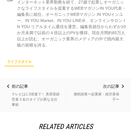
インターネット業界勤務を経て、27歳で起業しオーガニッ
クなライフスタイルを提案するWEBマガジンIN YOU代表・
編集長に就任。オーガニックWEBマガジン IN YOUインユ
ー、IN YOU Market、IN YOU LINE＠、オンラインサロン I
N YOU リアルタイム通信を運営。編集長就任からわずか10
か月未満で以前の４倍以上のPVを獲得。現在月間約85万人
以上が読む、オーガニック業界のメディアの中で国内最大
級の規模を誇る。
ライフスタイル
前の記事
次の記事
テレビは1.3倍速で！ 美容室経
挑戦前夜〜起業家・経沢香保
営者３名のタイプが異なる仕
子〜
事術
RELATED ARTICLES