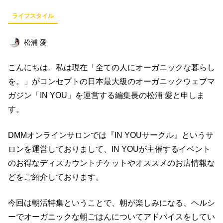
ビジネス
イベント
趣味
占い
ライフスタイル
料理
仕事術
スピリチュアル
松浦 愛
オフ会レポート
クリエイター
グルメ
こんにちは。私は現在「全ての人にオーガニックな暮らし
社会
ファッション
音楽
海外
を。」がコンセプトの日本最大級のオーガニックウェブマ
コミュニティ
ガジン「IN YOU」を運営する編集長の松浦 愛と申しま
す。
キーワード一覧
DMMオンラインサロンでは『IN YOUサークル』というサ
ロンを運営しておりまして、IN YOUが主催するイベント
のお得なディスカウントチケットやオススメのお店情報な
どをご紹介しております。
今回は朝活特集ということで、朝が楽しみになる、ヘルシ
ーでオーガニックな朝ごはんについてアドバイスをしてい