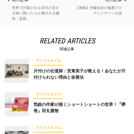
世界で評価される30代の若き
【連載】伊藤祐奈の敏腕プロ
才能に聞いた 心が癒される趣
デューサーへの道
味「盆栽」
RELATED ARTICLES
関連記事
ライフスタイル
片付けの伝道師：安東英子が教える！あなたが片
付けられない理由と改善法
ライフスタイル
気鋭の作家が描くショートショートの世界！『夢
巻』田丸雅智
ライフスタイル