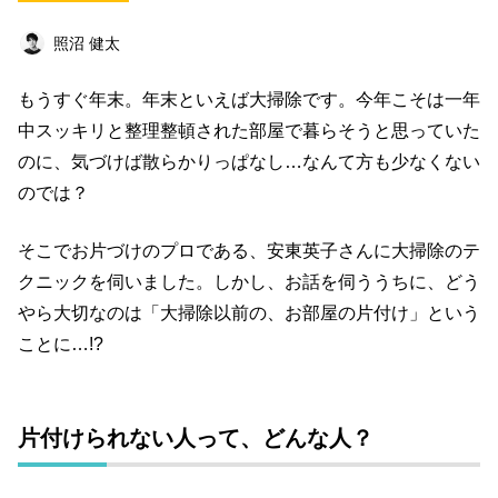
ビジネス
イベント
趣味
占い
照沼 健太
料理
仕事術
スピリチュアル
もうすぐ年末。年末といえば大掃除です。今年こそは一年
オフ会レポート
クリエイター
グルメ
中スッキリと整理整頓された部屋で暮らそうと思っていた
社会
ファッション
音楽
海外
のに、気づけば散らかりっぱなし…なんて方も少なくない
のでは？
コミュニティ
そこでお片づけのプロである、安東英子さんに大掃除のテ
キーワード一覧
クニックを伺いました。しかし、お話を伺ううちに、どう
やら大切なのは「大掃除以前の、お部屋の片付け」という
ことに…!?
片付けられない人って、どんな人？