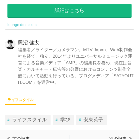
子が、あなたのお部屋のお悩みを解決します。 サロンだけの限定コンテン
ツも多数！
詳細はこちら
lounge.dmm.com
照沼 健太
編集者／ライター／カメラマン。MTV Japan、Web制作会
社を経て、独立。2014年よりユニバーサルミュージック運
営による音楽メディア「AMP」の編集長を務め、現在は音
楽・カルチャー・広告等の分野におけるコンテンツ制作全
般において活動を行っている。ブログメディア「SATYOUT
H.COM」を運営中。
ライフスタイル
ライフスタイル
学び
安東英子
前の記事
次の記事