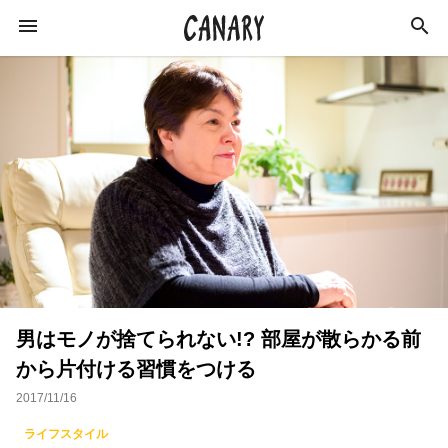
KEYWORD
キーワード
カルチャー
ライフスタイル
学び
健康
スキルアップ
ダイエット
美容
男はモノが捨てられない!? 部屋が散らかる前
エンターテインメント
インタビュー
から片付ける習慣をつける
トレーニング
スポーツ
恋愛
2017/11/16
ライフハック
特集
イベントレポート
ライフスタイル