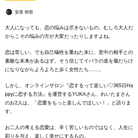
ビジネス
イベント
趣味
占い
安里 和哲
料理
仕事術
スピリチュアル
大人になっても、恋の悩みは尽きないもの。むしろ大人だ
オフ会レポート
クリエイター
グルメ
からこその悩みの方が大変だったりしますよね。
社会
ファッション
音楽
海外
恋は苦しい。でも自己犠牲を重ねた末に、意中の相手との
コミュニティ
素敵な未来があるはず。そう信じてイバラの道を傷だらけ
になりながらよろよろと歩く女性たち……。
キーワード一覧
しかし、オンラインサロン『恋するって楽しい♡365日Ha
ppyに恋する方法』を運営するYUKAさん、れいたまさん
のお2人は、「恋愛をもっと楽しんでほしい！」と語りま
す。
お二人の考える恋愛は、辛く苦しいものではなく、人生に
彩りを与え、楽しく幸せにするもの。