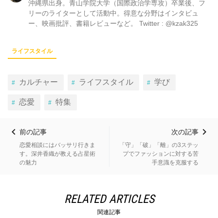
沖縄県出身。青山学院大学（国際政治学専攻）卒業後、フ
リーのライターとして活動中。得意な分野はインタビュ
ー、映画批評、書籍レビューなど。 Twitter : @kzak325
ライフスタイル
カルチャー
ライフスタイル
学び
恋愛
特集
前の記事
次の記事
恋愛相談にはバッサリ行きま
「守」「破」「離」の3ステッ
す。深井香織が教える占星術
プでファッションに対する苦
の魅力
手意識を克服する
RELATED ARTICLES
関連記事