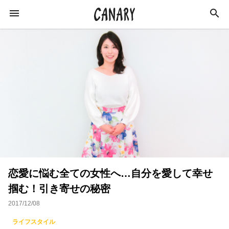
KEYWORD
キーワード
カルチャー
ライフスタイル
学び
健康
スキルアップ
ダイエット
美容
恋愛に悩む全ての女性へ…自分を愛して幸せ
エンターテインメント
インタビュー
掴む！引き寄せの秘密
トレーニング
スポーツ
恋愛
2017/12/08
ライフハック
特集
イベントレポート
ライフスタイル