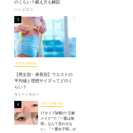
のくらい？鍛え方も解説
ハシ ビロコ
3
ライフスタイル
【男女別・身長別】ウエストの
平均値と理想サイズってどのく
らい？
サトートモロー
ライフスタイル
4
17タイプ診断の“正解
メイク”で「一重は無
理」なんて言わせな
い。「一重女子部」が