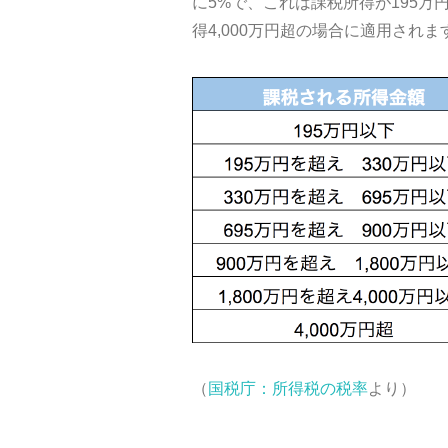
に5%で、これは課税所得が195万
得4,000万円超の場合に適用さ
（
国税庁：所得税の税率
より）