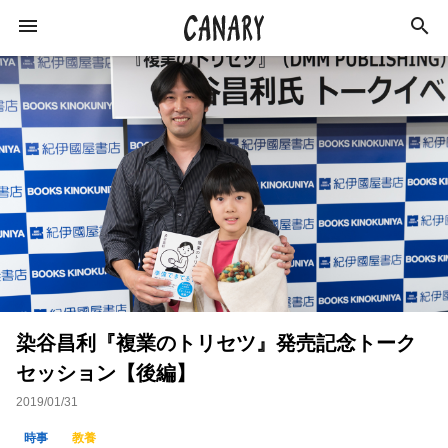
KEYWORD
キーワード
カルチャー
ライフスタイル
学び
健康
スキルアップ
ダイエット
美容
染谷昌利『複業のトリセツ』発売記念トーク
エンターテインメント
インタビュー
セッション【後編】
トレーニング
スポーツ
恋愛
2019/01/31
ライフハック
特集
イベントレポート
時事
教養