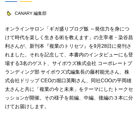
ビジネス
イベント
趣味
占い
CANARY 編集部
料理
仕事術
スピリチュアル
オンラインサロン「ギガ盛りブログ飯 ～発信力を身につ
オフ会レポート
クリエイター
グルメ
けて時代を楽しく生きる術を教えます」の主宰者・染谷昌
社会
ファッション
音楽
海外
利さんが、新刊本『複業のトリセツ』を
9
月
28
日に発刊さ
れました。それを記念して、本書内のインタビューにも登
コミュニティ
場する
3
名のゲスト、サイボウズ株式会社 コーポレートブ
ランディング部 サイボウズ式編集長の藤村能光さん、株
キーワード一覧
式会社ドリップ
CEO
の堀口英剛さん、同社
COO
の平岡雄
太さんと共に「複業の今と未来」をテーマにしたトークセ
ッションが開催。その様子を前編、中編、後編の３本に分
けてお届けします。