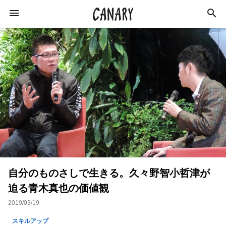
KEYWORD
キーワード
スキルアップ
ビジネス
学び
仕事術
インタビュー
カルチャー
社会
特集
自分のものさしで生きる。久々野智小哲津が
イベントレポート
ライフスタイル
迫る青木真也の価値観
美容師
イベント
経営
コミュニティ
2019/03/19
美容
経済
副業
起業
スキルアップ