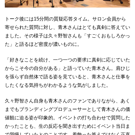
トーク後には15分間の質疑応答タイム。サロン会員から
寄せられた質問に対し、青木さんはとても真剣に答えてい
ました。その様子は久々野智さんも「すごくおもしろかっ
た」と語るほど密度が濃いものに。
「好きなことを続け、一つ一つの要求に真剣に応じていた
からこそ今の自分がある」と語っていた青木さん。肩ひじ
を張らず自然体で語る姿を見ていると、青木さんと仕事を
したくなる気持ちがわかるような気がしました。
久々野智さん自身も青木さんのファンでありながら、あく
までもブランディングプロデューサーとして青木さんの価
値観に迫る姿が印象的。イベントの打ち合わせで質問した
かったことも、生の反応を聞き出すためにイベント当日ま
で我慢していたとのことです。着飾った答えではなく正直