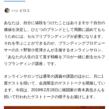
店舗経営術
マーケティング
女性起業家
ハシ ビロコ
オンラインサロン
オフ会レポート
海外
あなたは、自分に値段をつけたことはありますか？自分の
ライフハック
エンターテインメント
価値を決定し、ひとつのブランドとして周囲に認めてもら
教育
西島知宏
仕事道具
読書
うためには、セルフリブランディングが必要になります。
それを学ぶことができるのが、ブランディングプロデュー
キーワード一覧
サーの久々野智小哲津さんが主催するオンラインサロン、
「あなたの人生の立て直す戦略をプロが一緒に創るセルフ
リブランディング講座」です。
オンラインサロンでは通常の講義や課題のほかに、月に1
度ゲストを招いて、会員限定のゲストトークを開催してい
ます。今回は、2019年2月19日に格闘家の青木真也さんを
招いて行われたゲストトークの様子をお届けします。