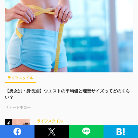
ライフスタイル
【男女別・身長別】ウエストの平均値と理想サイズってどのくら
い？
サトートモロー
ライフスタイル
4
17タイプ診断の“正解メイク”で「一重は無理」な
んて言わせない。「一重女子部」が目指すのは、