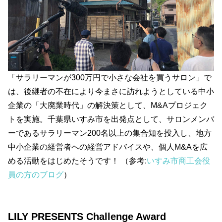
「サラリーマンが300万円で小さな会社を買うサロン」で
は、後継者の不在により今まさに訪れようとしている中小
企業の「大廃業時代」の解決策として、M&Aプロジェク
トを実施。千葉県いすみ市を出発点として、サロンメンバ
ーであるサラリーマン200名以上の集合知を投入し、地方
中小企業の経営者への経営アドバイスや、個人M&Aを広
める活動をはじめたそうです！ （参考:
いすみ市商工会役
員の方のブログ
）
LILY PRESENTS Challenge Award