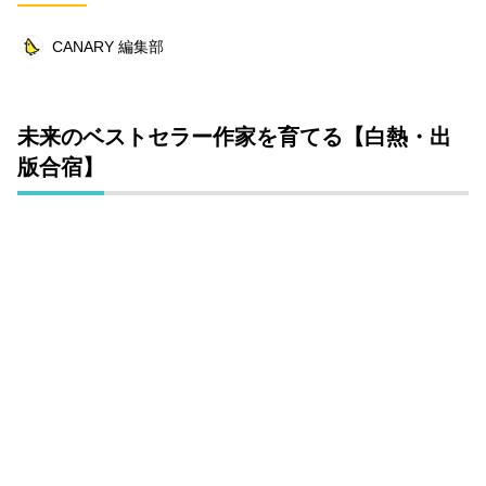
オフ会レポート
クリエイター
趣味
CANARY 編集部
ダンス
グルメ
社会
ビジネス
仕事術
お笑い芸人
漫画
未来のベストセラー作家を育てる【白熱・出
コミュニティ
タレント
高木里代子
版合宿】
連載企画
高屋校長
オフ会
キーワード一覧