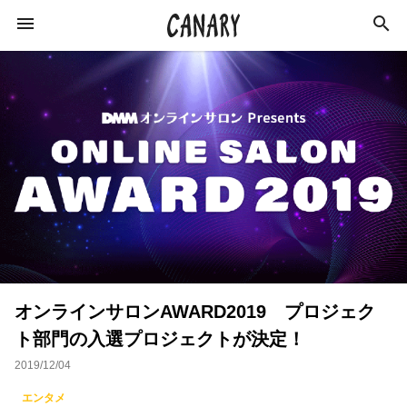
KEYWORD
キーワード
カルチャー
エンターテインメント
学び
インタビュー
スキルアップ
オンラインサロンAWARD2019 プロジェク
イベントレポート
ライフスタイル
ト部門の入選プロジェクトが決定！
イベント
音楽
占い
恋愛
2019/12/04
アイドル
スピリチュアル
特集
エンタメ