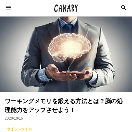
KEYWORD
キーワード
カルチャー
ライフスタイル
学び
健康
スキルアップ
ダイエット
美容
ワーキングメモリを鍛える方法とは？脳の処
エンターテインメント
インタビュー
理能力をアップさせよう！
トレーニング
スポーツ
恋愛
2020/10/15
ライフハック
特集
イベントレポート
ライフスタイル