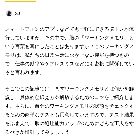
ビジネス
イベント
趣味
占い
SJ
料理
仕事術
スピリチュアル
スマートフォンのアプリなどでも手軽にできる脳トレが流
オフ会レポート
クリエイター
グルメ
行していますが、その中で、脳の「ワーキングメモリ」と
社会
ファッション
音楽
海外
いう言葉を耳にしたことはありますか？このワーキングメ
モリは、私たちの日常生活に欠かせない機能を持つもの
コミュニティ
で、仕事の効率やケアレスミスなどにも密接に関係してい
ると言われます。
キーワード一覧
そこでこの記事では、まずワーキングメモリとは何かを解
説し、具体的な鍛え方や解放するためのコツをご紹介しま
す。さらに、自分のワーキングメモリの状態をチェックす
るための簡単なテストも用意していますので、テスト結果
をふまえて、脳の処理能力アップのためにどんな工夫をす
るべきか検討してみましょう。