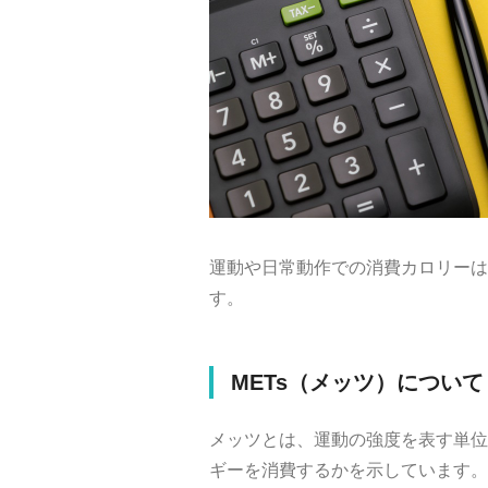
運動や日常動作での消費カロリーは
す。
METs（メッツ）について
メッツとは、運動の強度を表す単位
ギーを消費するかを示しています。例